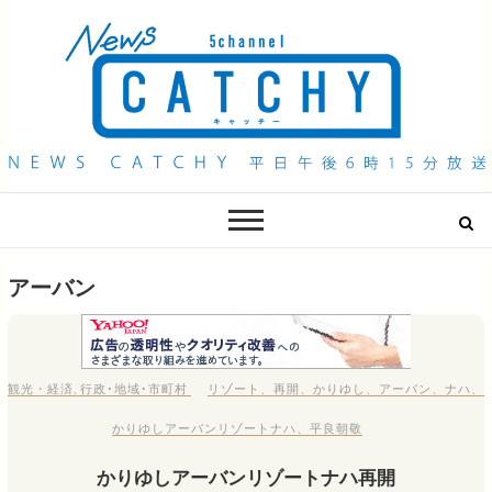
QAB NEWS Headline
キャッチー 月曜〜金曜 午後6時15分放送
アーバン
観光・経済
,
行政･地域･市町村
リゾート
、
再開
、
かりゆし
、
アーバン
、
ナハ
、
かりゆしアーバンリゾートナハ
、
平良朝敬
かりゆしアーバンリゾートナハ再開