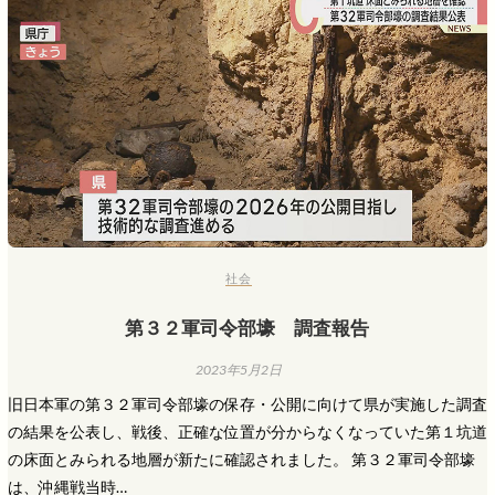
社会
第３２軍司令部壕 調査報告
2023年5月2日
旧日本軍の第３２軍司令部壕の保存・公開に向けて県が実施した調査
の結果を公表し、戦後、正確な位置が分からなくなっていた第１坑道
の床面とみられる地層が新たに確認されました。 第３２軍司令部壕
は、沖縄戦当時…