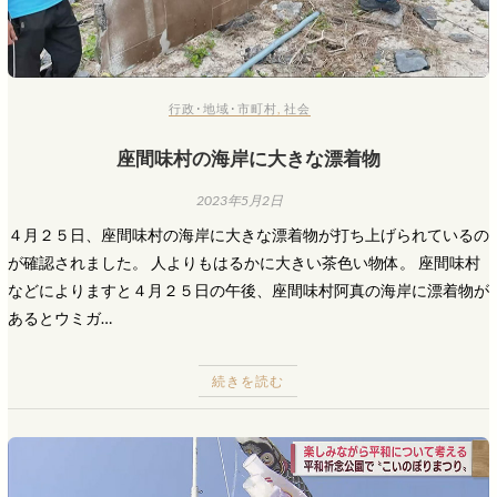
行政･地域･市町村
,
社会
座間味村の海岸に大きな漂着物
2023年5月2日
４月２５日、座間味村の海岸に大きな漂着物が打ち上げられているの
が確認されました。 人よりもはるかに大きい茶色い物体。 座間味村
などによりますと４月２５日の午後、座間味村阿真の海岸に漂着物が
あるとウミガ…
続きを読む