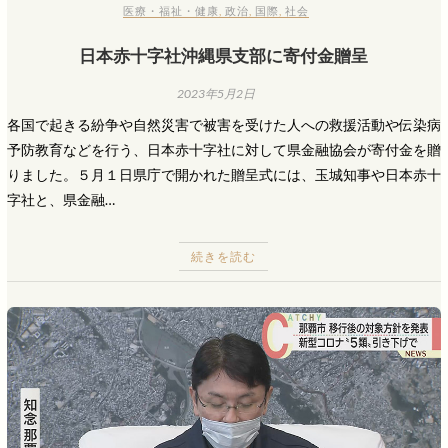
医療・福祉・健康
,
政治
,
国際
,
社会
日本赤十字社沖縄県支部に寄付金贈呈
2023年5月2日
各国で起きる紛争や自然災害で被害を受けた人への救援活動や伝染病
予防教育などを行う、日本赤十字社に対して県金融協会が寄付金を贈
りました。５月１日県庁で開かれた贈呈式には、玉城知事や日本赤十
字社と、県金融…
続きを読む