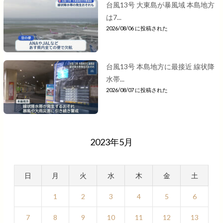
台風13号 大東島が暴風域 本島地方
は7...
2026/08/06 に投稿された
台風13号 本島地方に最接近 線状降
水帯...
2026/08/07 に投稿された
2023年5月
日
月
火
水
木
金
土
1
2
3
4
5
6
7
8
9
10
11
12
13