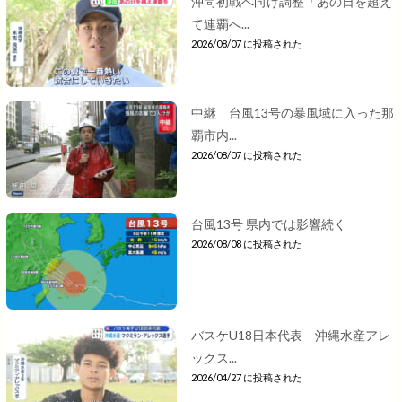
沖尚初戦へ向け調整「あの日を超え
て連覇へ...
2026/08/07 に投稿された
中継 台風13号の暴風域に入った那
覇市内...
2026/08/07 に投稿された
台風13号 県内では影響続く
2026/08/08 に投稿された
バスケU18日本代表 沖縄水産アレ
ックス...
2026/04/27 に投稿された