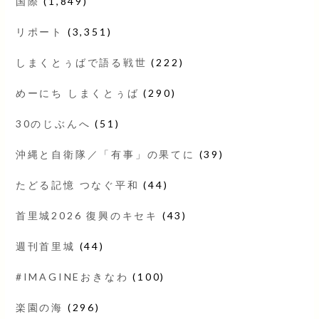
国際
(1,849)
リポート
(3,351)
しまくとぅばで語る戦世
(222)
めーにち しまくとぅば
(290)
30のじぶんへ
(51)
沖縄と自衛隊／「有事」の果てに
(39)
たどる記憶 つなぐ平和
(44)
首里城2026 復興のキセキ
(43)
週刊首里城
(44)
#IMAGINEおきなわ
(100)
楽園の海
(296)