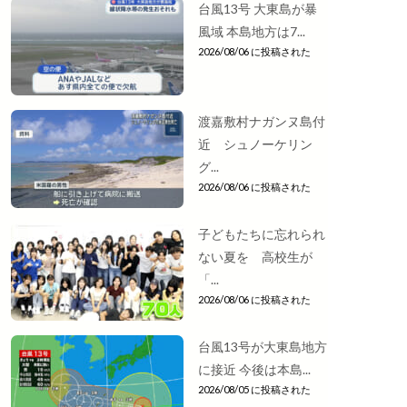
台風13号 大東島が暴
風域 本島地方は7...
2026/08/06 に投稿された
渡嘉敷村ナガンヌ島付
近 シュノーケリン
グ...
2026/08/06 に投稿された
子どもたちに忘れられ
ない夏を 高校生が
「...
2026/08/06 に投稿された
台風13号が大東島地方
に接近 今後は本島...
2026/08/05 に投稿された