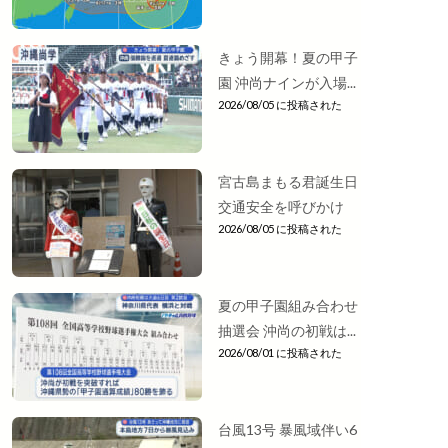
きょう開幕！夏の甲子
園 沖尚ナインが入場...
2026/08/05 に投稿された
宮古島まもる君誕生日
交通安全を呼びかけ
2026/08/05 に投稿された
夏の甲子園組み合わせ
抽選会 沖尚の初戦は...
2026/08/01 に投稿された
台風13号 暴風域伴い6