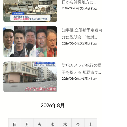
日から沖縄地方に...
2026/08/04 に投稿された
知事選 立候補予定者向
けに説明会 「検討...
2026/08/04 に投稿された
防犯カメラが犯行の様
子を捉える 那覇市で...
2026/08/06 に投稿された
2026年8月
日
月
火
水
木
金
土