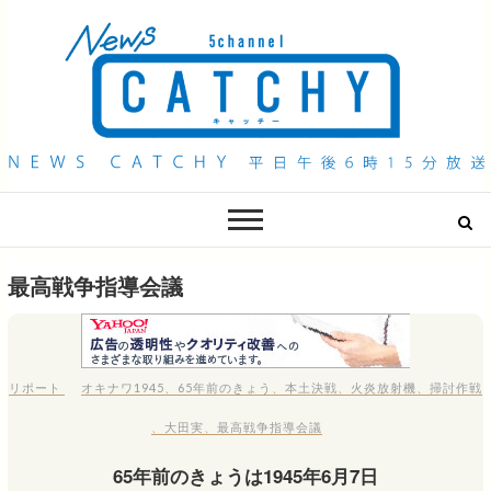
QAB NEWS Headline
キャッチー 月曜〜金曜 午後6時15分放送
最高戦争指導会議
リポート
オキナワ1945
、
65年前のきょう
、
本土決戦
、
火炎放射機
、
掃討作戦
、
大田実
、
最高戦争指導会議
65年前のきょうは1945年6月7日