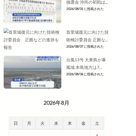
抽選会 沖尚の初戦は...
2026/08/01 に投稿された
首里城復元に向けた技
術検討委員会 正殿な...
2026/08/07 に投稿された
台風13号 大東島が暴
風域 本島地方は7...
2026/08/06 に投稿された
2026年8月
日
月
火
水
木
金
土
1