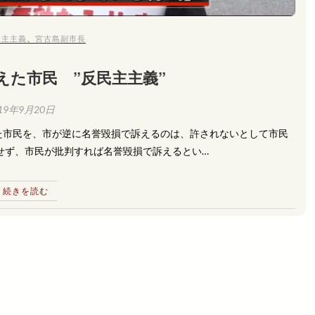
民主主義
、
宮古島副市長
えた市民 ”反民主主義”
19年9月20日
た市民を、市が逆に名誉毀損で訴えるのは、許されないとして市民
せず、市民が批判すれば名誉毀損で訴えるとい…
続きを読む