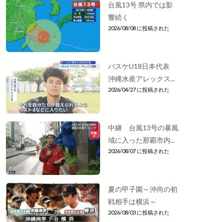
台風13号 県内では影
響続く
2026/08/08 に投稿された
バスケU18日本代表
沖縄水産アレックス...
2026/04/27 に投稿された
中継 台風13号の暴風
域に入った那覇市内...
2026/08/07 に投稿された
夏の甲子園～沖尚の初
戦相手は横浜～
2026/08/03 に投稿された