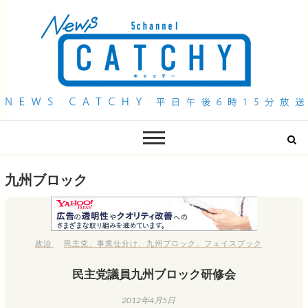
QAB NEWS Headline
キャッチー 月曜〜金曜 午後6時15分放送
九州ブロック
政治
民主党
、
事業仕分け
、
九州ブロック
、
フェイスブック
民主党議員九州ブロック研修会
2012年4月5日