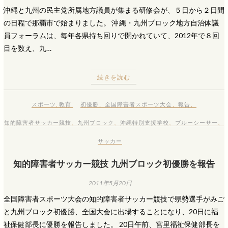
沖縄と九州の民主党所属地方議員が集まる研修会が、５日から２日間
の日程で那覇市で始まりました。 沖縄・九州ブロック地方自治体議
員フォーラムは、毎年各県持ち回りで開かれていて、2012年で８回
目を数え、九…
続きを読む
スポーツ
,
教育
初優勝
、
全国障害者スポーツ大会
、
報告
、
知的障害者サッカー競技
、
九州ブロック
、
沖縄特別支援学校
、
ブルーシーサー
、
サッカー
知的障害者サッカー競技 九州ブロック初優勝を報告
2011年5月20日
全国障害者スポーツ大会の知的障害者サッカー競技で県勢選手がみご
と九州ブロック初優勝、全国大会に出場することになり、20日に福
祉保健部長に優勝を報告しました。 20日午前、宮里福祉保健部長を