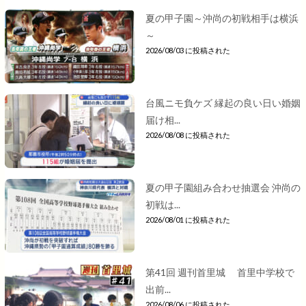
夏の甲子園～沖尚の初戦相手は横浜
～
2026/08/03 に投稿された
台風ニモ負ケズ 縁起の良い日い婚姻
届け相...
2026/08/08 に投稿された
夏の甲子園組み合わせ抽選会 沖尚の
初戦は...
2026/08/01 に投稿された
第41回 週刊首里城 首里中学校で
出前...
2026/08/06 に投稿された