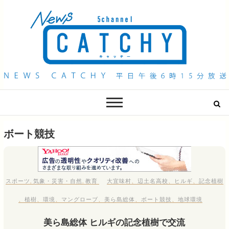
QAB NEWS Headline
キャッチー 月曜〜金曜 午後6時15分放送
ボート競技
スポーツ
,
気象・災害・自然
,
教育
大宜味村
、
辺土名高校
、
ヒルギ
、
記念植樹
、
植樹
、
環境
、
マングローブ
、
美ら島総体
、
ボート競技
、
地球環境
美ら島総体 ヒルギの記念植樹で交流