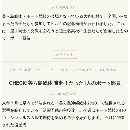
2010年8月8日
美ら島総体・ボート競技の会場となっている大宜味村で、全国から集
まった選手たちが参加してヒルギの記念植樹が行われました。 これ
は、選手同士の交流を図ろうと辺土名高校の生徒たちが企画したもの
で、ボート競技…
続きを読む
スポーツ
,
教育
ボート
、
ボート競技
、
シングルスカル
、
美ら島総体
CHECK!美ら島総体 奮起！たった1人のボート部員
2009年10月22日
来年７月に県内で開催される「美ら島沖縄総体2010」で注目される
選手を紹介している「活躍予感の主役達」。今週はボート競技のひと
つ、シングルスカルで期待を集める選手を紹介します。 ９月に開催
された塩屋湾…