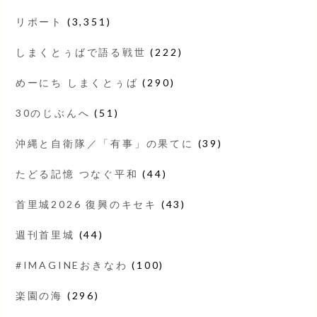
リポート
(3,351)
しまくとぅばで語る戦世
(222)
めーにち しまくとぅば
(290)
30のじぶんへ
(51)
沖縄と自衛隊／「有事」の果てに
(39)
たどる記憶 つなぐ平和
(44)
首里城2026 復興のキセキ
(43)
週刊首里城
(44)
#IMAGINEおきなわ
(100)
楽園の海
(296)