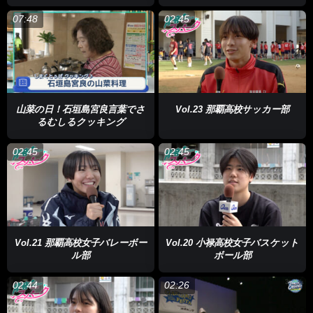
07:48
02:45
山菜の日！石垣島宮良言葉でさ
Vol.23 那覇高校サッカー部
るむしるクッキング
02:45
02:45
Vol.21 那覇高校女子バレーボー
Vol.20 小禄高校女子バスケット
ル部
ボール部
02:44
02:26