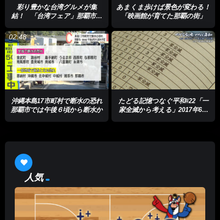
彩り豊かな台湾グルメが集
あまくま歩けば景色が変わる！
結！ 「台湾フェア」那覇市で
「映画館が育てた那覇の街」
開催
02:48
沖縄本島17市町村で断水の恐れ
たどる記憶つなぐ平和#22「一
那覇市では午後６頃から断水か
家全滅から考える」2017年6月
23日(再放送)
人気