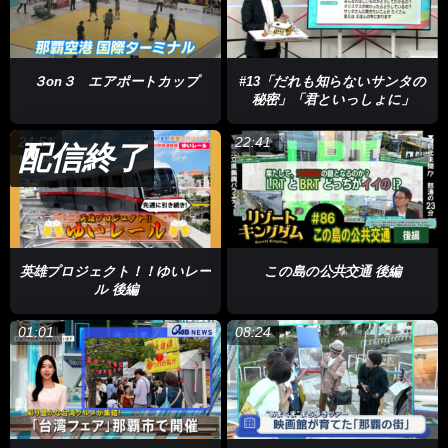
３on３ エアポートカップ
#13「だれも知らないサンタの
秘密」「君といっしょに」
24:51
22:41
配信終了
英雄プロジェクト！！ゆいレー
この島の公共交通 後編
ル 後編
01:01
08:24