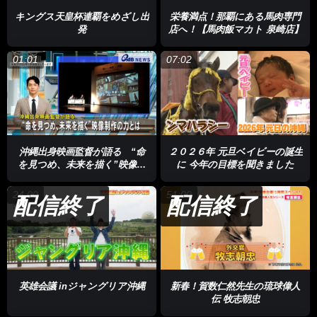
キングス天皇杯連覇をめざし出
栄養満点！那覇にある馬肉専門
発
店へ！【馬肉飯マカト 泉崎店】
01:01
07:02
沖縄出身映画監督が語る “命
２０２６年 元旦ベイビーの誕生
を見つめ、未来を描く”映像制
に 今年の目標を聞きました
作の力とは
24:00
51:00
配信終了
配信終了
英雄会議 inジャングリア沖縄
新春！賀数仁然先生の琉球偉人
伝 牧志朝忠