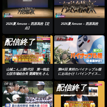
2026夏 Amuse – 西原高校【定
2026夏 Amuse – 西原高校
点】
24:40
03:39
配信終了
山城こんぶ屋3代目 第一牧志
第64回 東村のパイナップル畑
公設市場組合長 粟國智光 さん
にお出かけ！パインアイスを
東村の子どもたちと試食！
08:40
24:40
配信終了