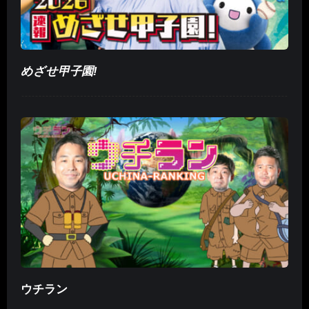
めざせ甲子園!
ウチラン