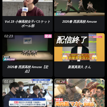
Vol.19 小禄高校女子バスケット
2026春 西原高校 Amuse
ボール部
02:23
24:24
配信終了
2026春 西原高校 Amuse【定
新屋真亜久 さん
点】
01:01
09:24