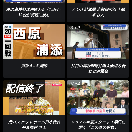
夏の高校野球沖縄大会「4日目」
カシオ計算機 広報宣伝部 上間
12校が初戦に挑む
卓 さん
01:59
西原 4 – 5 浦添
注目の高校野球沖縄大会組み合
わせ抽選会
24:54
07:54
配信終了
元バスケットボール日本代表
２０２６年度スタート！県民に
平良勝利 さん
聞く「この春の抱負」