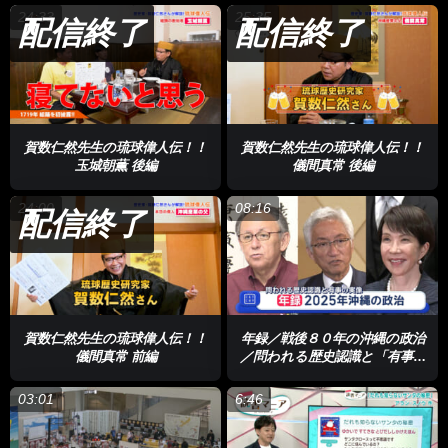
24:33
25:35
配信終了
配信終了
賀数仁然先生の琉球偉人伝！！
賀数仁然先生の琉球偉人伝！！
玉城朝薫 後編
儀間真常 後編
24:00
08:16
配信終了
賀数仁然先生の琉球偉人伝！！
年録／戦後８０年の沖縄の政治
儀間真常 前編
／問われる歴史認識と「有事」
の実像
03:01
6:46