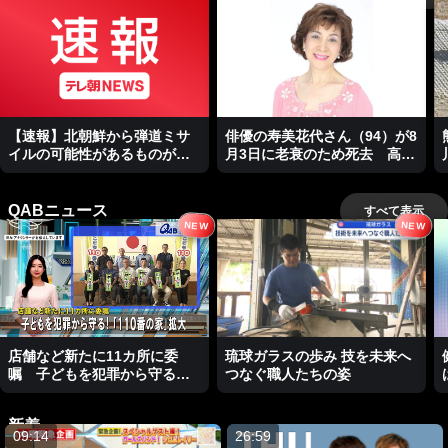
【速報】北朝鮮から弾道ミサ
俳優の寿美花代さん（94）が8
イルの可能性があるものが発
月3日に老衰のため死去 高嶋
射 防衛省
政宏さん・政伸さんの母
QABニュース
すべて表示
NEW
NEW
店舗など新たに11カ所に委
琉球ガラスの歩み 技を未来へ
嘱 子どもを犯罪から守る！
つなぐ職人たちの姿
「110番の家」拡大
新着
09:14
26:59