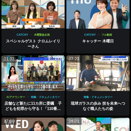
CATCHY
木曜緊急企画
CATCHY
フル動画
スペシャルゲスト クロムレイリ
キャッチー 木曜日
ーさん
01:03
07:23
AIアナウンサー
特集・ドキュメンタリー
特集・ドキュメンタリー
店舗など新たに11カ所に委嘱 子
琉球ガラスの歩み 技を未来へつ
どもを犯罪から守る！「110番の
なぐ職人たちの姿
家」拡大
27:00
09:01