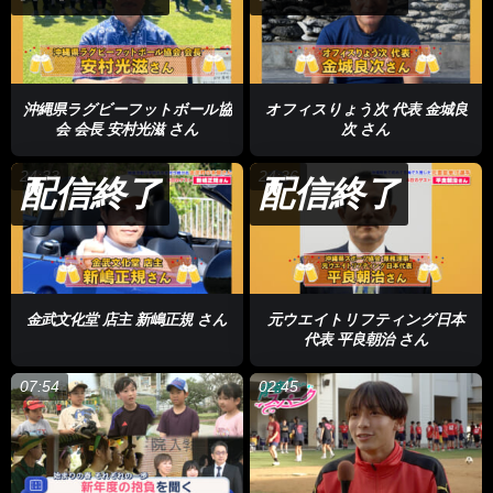
沖縄県ラグビーフットボール協
オフィスりょう次 代表 金城良
会 会長 安村光滋 さん
次 さん
24:33
24:36
配信終了
配信終了
金武文化堂 店主 新嶋正規 さん
元ウエイトリフティング日本
代表 平良朝治 さん
07:54
02:45