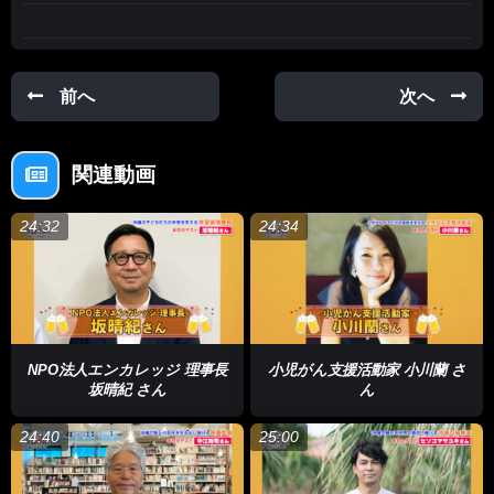
あとで見る
4
前へ
次へ
関連動画
24:32
24:34
NPO法人エンカレッジ 理事長
小児がん支援活動家 小川蘭 さ
坂晴紀 さん
ん
24:40
25:00