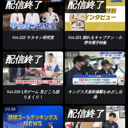
09:51
09:51
配信終了
配信終了
Vol.222 サタキン研究室
Vol.221 頼れるキャプテン・小
野寺選手特集
09:51
01:01
配信終了
Vol.219 1月ゲーム 見どころ語
キングス天皇杯連覇をめざし出
りまくり！
発
03:58
09:50
配信終了