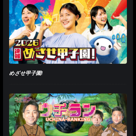
めざせ甲子園!