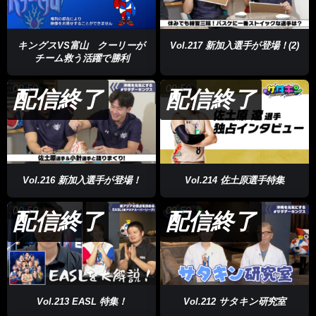
キングスVS富山 クーリーが
Vol.217 新加入選手が登場！(2)
チーム救う活躍で勝利
09:50
09:50
配信終了
配信終了
Vol.216 新加入選手が登場！
Vol.214 佐土原選手特集
09:50
09:50
配信終了
配信終了
Vol.213 EASL 特集！
Vol.212 サタキン研究室