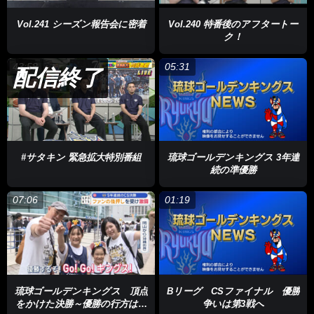
たちにとって望まないことでもそれすらも自分たちの力に変えら
れるように練習からしっかり気を引き締めて準備していきたいと
Vol.241 シーズン報告会に密着
Vol.240 特番後のアフタートー
思います」
ク！
5年連続での決勝進出を決めたキングス。その決勝の相手は、長
43:58
05:31
配信終了
崎ヴェルカとなりました。キングスと同じくチャンピオンシップ
は無敗で勝ち上がってきていてさらに同じ西地区、同じ九州勢の
対決ということになりましたが、チームスタイルは異なるんで
す。
#サタキン 緊急拡大特別番組
琉球ゴールデンキングス 3年連
キングスの決勝の相手は長崎ヴェルカ。その特徴は何と言っても
続の準優勝
「オフェンス力」でレギュラーシーズンの平均得点はリーグで唯
一の90点越え。チャンピオンシップでも4試合中3試合で90点以
07:06
01:19
上を奪って勝ち上がってきています。チームの3ポイント成功率
もリーグ1位でその中心は韓国代表でもあるイ・ヒョンジュン。
50％に迫る驚異的な成功率で、堂々のリーグトップ。
さらにチームにはタレントが揃っていて得点ランキング2位で
琉球ゴールデンキングス 頂点
Bリーグ CSファイナル 優勝
NBAで豊富なプレー経験のあるスタンリー・ジョンソンとこちら
をかけた決勝～優勝の行方は第
争いは第3戦へ