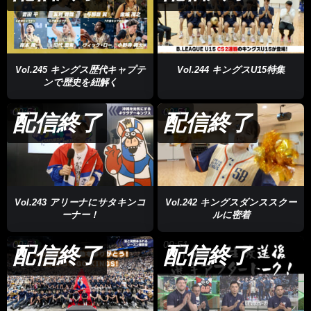
合をしてキングスのファンの皆さんの前で試合をするというのは
アウェーで試合するのとは全く別物なので、ブースターがこうや
って自分たちの後押しをしてくれているきょうの試合だったと思
うので、またあしたそういうゲームをしたい」
Vol.245 キングス歴代キャプテ
Vol.244 キングスU15特集
ンで歴史を紐解く
迎えた第2戦は、勝てば今シーズン最後のホームゲーム。キング
09:51
09:51
スは序盤から試合を優位に進めジャック・クーリーが持ち前のパ
配信終了
配信終了
ワーを生かして得点。ドットソンの華麗なシュートなどでリード
して前半を折り返すとエース、ヴィック・ローは技ありのプレ
ー。そして岸本がディフェンスに囲まれながら、この３ポイン
ト！キングスはその後も主導権を渡さず。
Vol.243 アリーナにサタキンコ
Vol.242 キングスダンススクー
過去最多の人数が詰めかけたファンの前で今シーズン一度も勝て
ーナー！
ルに密着
ていなかった名古屋に対し連勝を果たしたキングス。準決勝を突
09:51
09:51
破し5年連続のファイナル進出を決めました！
配信終了
配信終了
岸本隆一選手「ホームゲームを戦えたことと繋がるんですけど
（決勝は）良くも悪くも何が起こるかわからないのでそれが自分