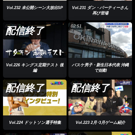
Vol.232 未公開シーン大放出SP
Vol.231 ダン・パーティーさん
再び登場
09:50
02:51
配信終了
Vol.226 キングス定期テスト 後
バスケ男子・新生日本代表 沖縄
編
で始動
09:51
09:51
配信終了
配信終了
Vol.224 ドットソン選手特集
Vol.223 2月･3月ゲーム紹介