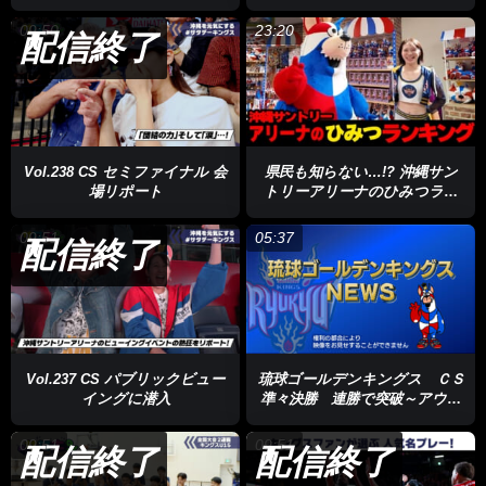
も元NBAプレーヤー、ジャレル・ブラントリー。そして、日本代
３戦へ～
09:50
23:20
表でもお馴染みの馬場雄大もいるという強力な布陣で西地区初優
配信終了
勝を果たしました。
一方キングスはリーグ屈指のディフェンス力が強みでチャンピオ
ンシップ4試合も相手を80点以下に抑えました。そしてこれまで
同様、リバウンドを制することがポイントになりそうです。長崎
Vol.238 CS セミファイナル 会
県民も知らない…!? 沖縄サン
はBリーグ参戦5年で初めてのファイナルまで駆け上がってきま
場リポート
トリーアリーナのひみつラン
キング☆
した対するキングスはこれで5年連続のファイナル。長崎の勢い
09:51
05:37
を、経験値で上回り3年ぶりの王座を目指します。
配信終了
決勝は23日から横浜アリーナで行われ、先に2勝したチームが日
本一です！なお、QABではキングスの今シーズンやチャンピオン
シップでの戦いを振り返る特別番組を31日・日曜日に放送予定で
す。ぜひご覧ください！
Vol.237 CS パブリックビュー
琉球ゴールデンキングス ＣＳ
イングに潜入
準々決勝 連勝で突破～アウェ
あとで見る
0
ーで難敵・三河に勝利～
09:51
09:51
配信終了
配信終了