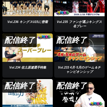
Vol.236 キングスU15に密着
Vol.235 ファンが選ぶキングス
名プレー
09:51
09:51
配信終了
配信終了
Vol.234 佐土原遼選手特集
Vol.233 4月･5月のゲーム＆チ
ャンピオンシップ
09:50
09:50
配信終了
配信終了