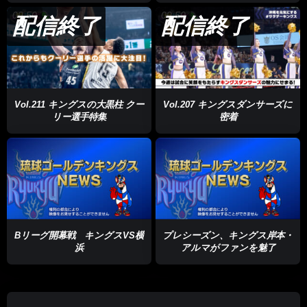
09:50
09:50
配信終了
配信終了
Vol.211 キングスの大黒柱 クー
Vol.207 キングスダンサーズに
リー選手特集
密着
Bリーグ開幕戦 キングスVS横
プレシーズン、キングス岸本・
浜
アルマがファンを魅了