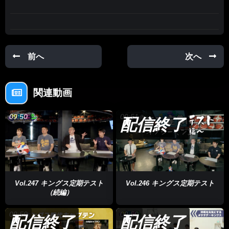
アウェーでの準々決勝を連勝で突破しホーム・沖縄サントリーア
リーナに帰ってきた琉球ゴールデンキングス。先に2勝した方が
決勝進出となるなか、15日の第1戦。ファンの大声援にまず応え
たのがこの日が29歳の誕生日・松脇圭志。
前へ
次へ
自らを祝うような連続３ポイントで会場を沸かせます。一方、名
古屋ダイヤモンドドルフィンズも4シーズンキングスでプレーし
関連動画
た今村佳太。粘りを見せ、前半はわずか4点差で折り返します。
09:50
09:51
配信終了
迎えた後半、岸本隆一が、ミスからボールを奪われ得点を許しま
す。しかし、やられたらやり返す。岸本はその直後のプレー。さ
らにキングスはこのQ名古屋の得点を10点に抑えるディフェンス
で流れを引き寄せます。
勢いづいたキングスはアレックス・カークのダンク。デイミア
Vol.247 キングス定期テスト
Vol.246 キングス定期テスト
（続編）
ン・ドットソンはチーム最多の17得点をあげる活躍。20点差を
つける快勝で決勝進出へ王手をかけます。
09:50
09:50
配信終了
配信終了
桶谷大HC「（ホームは）全然ちがいますよね沖縄アリーナで試