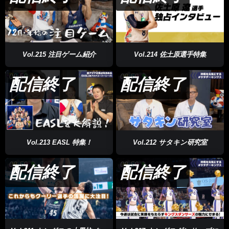
Vol.215 注目ゲーム紹介
Vol.214 佐土原選手特集
09:50
09:50
配信終了
配信終了
Vol.213 EASL 特集！
Vol.212 サタキン研究室
09:50
09:50
配信終了
配信終了