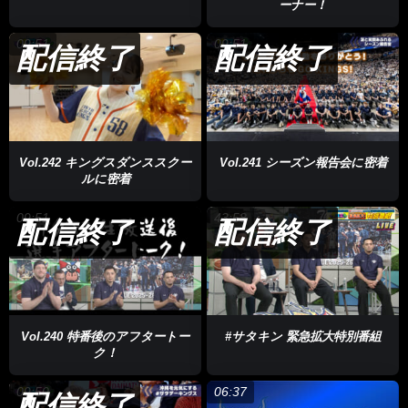
ーナー！
09:51
09:51
配信終了
配信終了
Vol.242 キングスダンススクー
Vol.241 シーズン報告会に密着
ルに密着
09:51
43:58
配信終了
配信終了
Vol.240 特番後のアフタートー
#サタキン 緊急拡大特別番組
ク！
09:50
06:37
配信終了