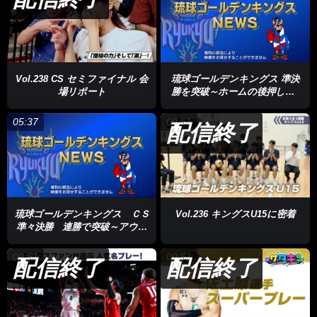
Vol.238 CS セミファイナル 会
琉球ゴールデンキングス 準決
場リポート
勝を突破～ホームの後押しで5
年連続の決勝進出～
05:37
09:51
配信終了
琉球ゴールデンキングス ＣＳ
Vol.236 キングスU15に密着
準々決勝 連勝で突破～アウェ
ーで難敵・三河に勝利～
09:51
09:51
配信終了
配信終了