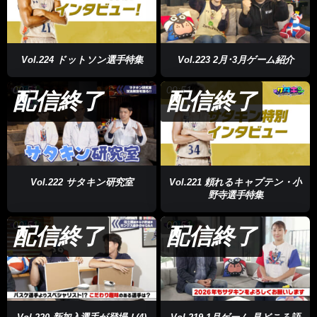
Vol.224 ドットソン選手特集
Vol.223 2月･3月ゲーム紹介
09:51
09:51
配信終了
配信終了
Vol.222 サタキン研究室
Vol.221 頼れるキャプテン・小
野寺選手特集
09:51
09:51
配信終了
配信終了