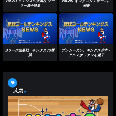
Vol.211 キングスの大黒柱 クー
Vol.207 キングスダンサーズに
リー選手特集
密着
Bリーグ開幕戦 キングスVS横
プレシーズン、キングス岸本・
浜
アルマがファンを魅了
人気