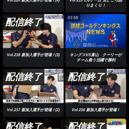
Vol.220 新加入選手が登場！(4)
Vol.219 1月ゲーム 見どころ語
りまくり！
09:51
03:58
配信終了
Vol.218 新加入選手が登場！(3)
キングスVS富山 クーリーが
チーム救う活躍で勝利
09:50
09:50
配信終了
配信終了
Vol.217 新加入選手が登場！(2)
Vol.216 新加入選手が登場！
09:50
09:50
配信終了
配信終了