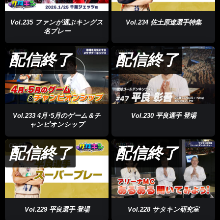
Vol.235 ファンが選ぶキングス
Vol.234 佐土原遼選手特集
名プレー
09:51
09:50
配信終了
配信終了
Vol.233 4月･5月のゲーム＆チ
Vol.230 平良選手 登場
ャンピオンシップ
09:51
09:50
配信終了
配信終了
Vol.229 平良選手 登場
Vol.228 サタキン研究室