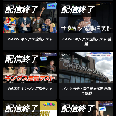
09:50
09:50
配信終了
配信終了
Vol.227 キングス定期テスト
Vol.226 キングス定期テスト 後
編
09:51
02:51
配信終了
Vol.225 キングス定期テスト
バスケ男子・新生日本代表 沖縄
で始動
09:51
09:51
配信終了
配信終了