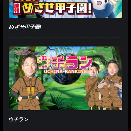
めざせ甲子園!
ウチラン