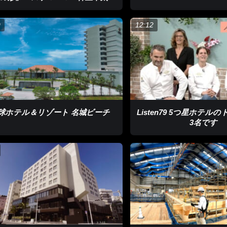
選手が集まる大会を作りたい”挑戦はその第一歩だったといいます。多く
ん
横断に成功しました！
9
12:12
海の性質があってすごく難しかった。6時間半漕いでいたので筋肉もつ
が応援してくれて体はきつい。感謝の気持ちでいっぱい。世界レベルの
らえたり沖縄の人が世界レベルの海峡横断の挑戦をしたと子どもたちに
と思い挑戦した」
た来間さん。SUPを通して伝えたい思いとは？
球ホテル＆リゾート 名城ビーチ
Listen79 5つ星ホテ
沖縄の海が自分たちの海だと感じられた。それまでは観光客のための海
3名です
のはSUPのおかげ。沖縄のことをさらに好きになれた。沖縄の人たちに
もらいたい」
よさを感じてほしい”来間さんの挑戦はこれからも続きます。
縄での海峡横断がしたい」と連絡があったそうです。来間さんの夢であ
ん。
活躍に注目です。