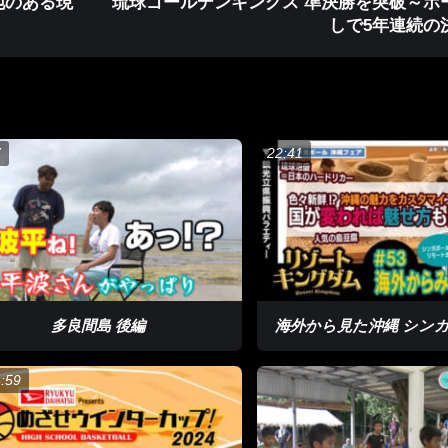
地のある現
琉球ゴールデンキングス 準決勝を突破～ホ
しで5年連続の
7
22:41
デル」
・しょうた）さんにはもうひとつの顔があります。国際大会にも出場する
て社会人でも一生懸命頑張っていたが、左膝の前十字靭帯を断裂してし
多良間島 後編
海外から見た沖縄 シン
た。SUPを漕げるようになると自分で自由に育った島の海を行ける。そ
:59
テルの従業員として働いていた来間さんはその楽しさに魅了され職場近く