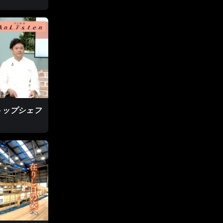
の人に支えら
ってくる。握
海峡がそこ
伝わること
ルのトップシェフ
だった。自
沖縄の海す
る世界レベ