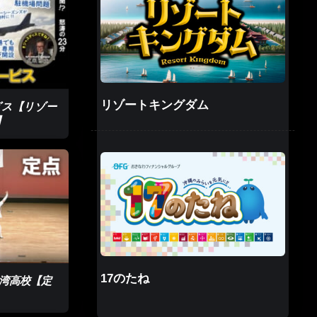
界一に輝きま
リゾートキングダム
ービス【リゾー
】
をクラウド
思った。来
17のたね
宜野湾高校【定