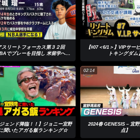
されるハワイ海峡横断・52キロの世界選手権に出場。見事、部門別で世
アスリートフォーカス第３２回
【#07＜6/1＞】VIPサ
NBAでプレーを目指し 米留学へ」
トキングダム
宮城瑠一さん
ったし頑張ってきてよかった」
6
02:14
島への横断を決意。距離は世界選手権と同じ52キロで道具の運搬費など
ました。
権と同じ規模の海峡横断コースを作ったほうが夢があるんじゃないかと
2キロ。それを見つけた時絶対やったほうがいいと思った」
ジェンド降臨！！】ジョニー宜野
2024春 GENESIS – 
に聞いたアガる飯ランキング☆
点】