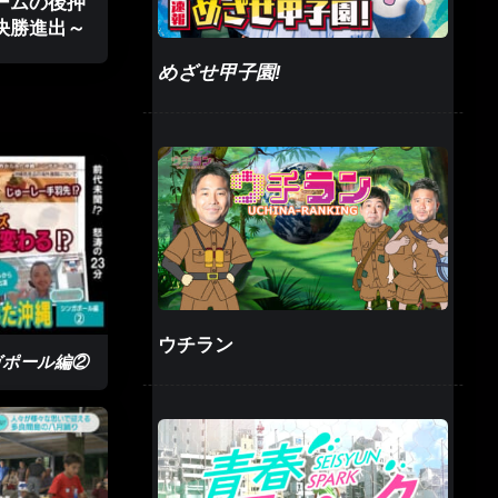
ームの後押
決勝進出～
めざせ甲子園!
SUPの選
ウチラン
まった。違
ガポール編②
れがうれし
の海で練習