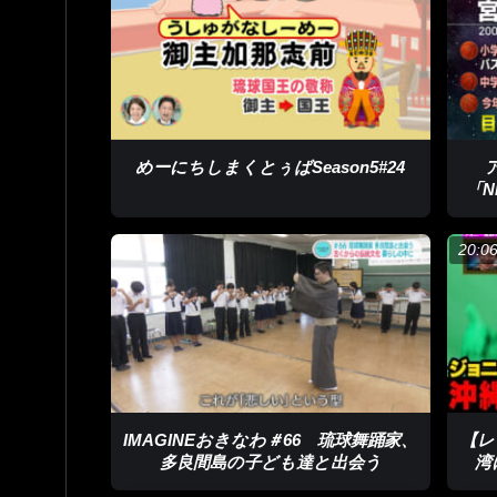
働きながら練習を重ね、2023年には世界最高峰と
めーにちしまくとぅばSeason5#24
した。
「
来間翔太さん「本当にうれしかった。信じられなか
20:0
世界の強豪と肩を並べると今度は来間島から多良間
ファンディングで募り今年3月、その決意を実現し
戸田アナ「Q.この挑戦をした1番の理由は」
来間翔太さん「自分のルーツがある沖縄で世界選手
間島から多良間島が52キロだった。世界選手権も5
IMAGINEおきなわ＃66 琉球舞踊家、
【レ
多良間島の子ども達と出会う
湾