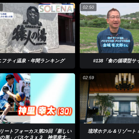
1
02:50
ニフティ温泉・年間ランキング
#138「食の循環型
02:59
リートフォーカス第29回「新しい
琉球ホテル＆リゾート 
の形」バスケ３ｘ３ 神里幸太さ