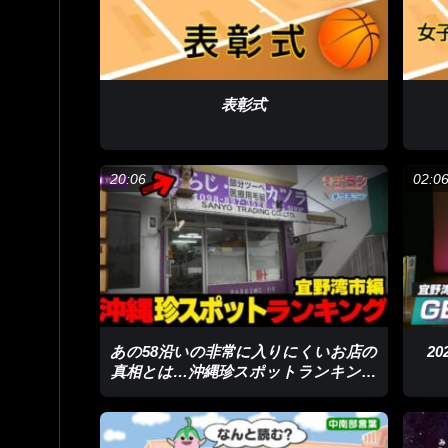
来間翔太さん「日の出前から漕いで練習後に出勤。
表彰式
20:06
02:0
あの58沿いの非常に入りにくいお店の
20
真相とは…沖縄珍スポットランキング
☆宜野湾市篇