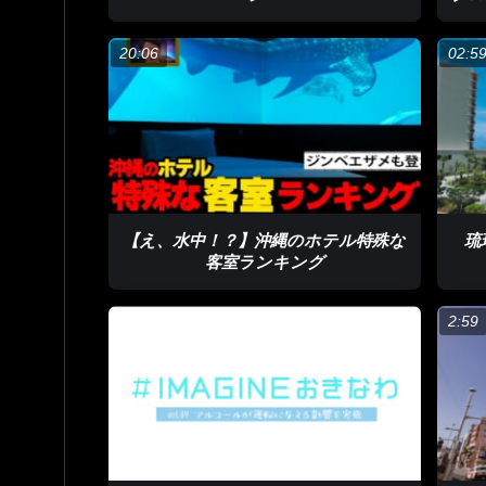
”世界レベルの海峡横断コースを沖縄に作り各国の
れながら漕ぎ続けること6時間半。ついに52キロの
20:06
02:5
来間翔太さん「ハワイの海とはまったく違った波、
力もなくなっていく。それでも楽しい。いろんな方
にあった。世界の人に沖縄の海がすごいと思っても
で沖縄の海ってすごいと思ってもらえたらうれしい
体力の限界に挑み夢を叶えるための一歩を踏み出し
【え、水中！？】沖縄のホテル特殊な
琉
来間翔太さん「自分の力で地元の海を漕ぐと初めて
客室ランキング
分の育った海を自分のものだと思えるようになった
ごいんだ沖縄人でいられることがうれしいと思って
2:59
沖縄にとって身近な海。”ここに暮らすからこそその
海峡横断の後それをみた海外の選手から早速、「沖
ルの大会が沖縄で開催される日も近いかもしれませ
SUPを通して沖縄の海の魅力を発信する来間さんの