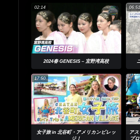
02:14
06:5
2024春 GENESIS – 宜野湾高校
17:50
女子旅 in 北谷町・アメリカンビレッ
アス
ジ！
プロ