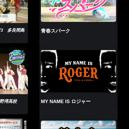
.73 多良間島
青春スパーク
MY NAME IS ロジャー
 宜野湾高校