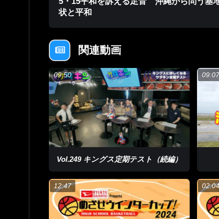
5・15平和を訴える足音 沖縄から問う基
状と平和
関連動画
09:50
09:0
来間翔太さん「SUPが初めての人にも使いやすいモ
アウトドア用品を扱う会社で働く来間翔太（くりま
手です。
来間翔太さん「ずっとバスケットボールをやってい
Vol.249 キングス定期テスト（続編）
うスポーツを探していた時にSUPにたまたま出会っ
くてのめり込んでいった」
12:47
02:04
10年前、けががきっかけで出会ったSUP。当時ホ
に打ち込む日々を過ごしてきました。