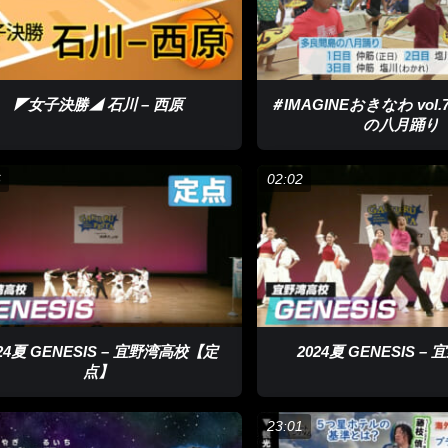
5時に退勤した後まっすぐ海に走って練習していた」
◤女子決勝◢ 石川 – 西原
＃IMAGINEおきなわ vol
の八月踊り
6
02:02
24夏 GENESIS – 宜野湾高校【定
2024夏 GENESIS –
点】
23:01