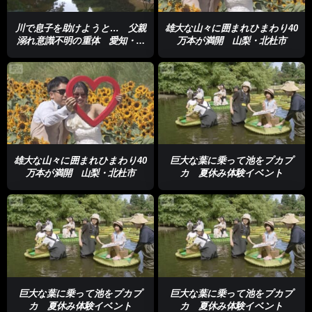
川で息子を助けようと… 父親
雄大な山々に囲まれひまわり40
溺れ意識不明の重体 愛知・東
万本が満開 山梨・北杜市
栄町
雄大な山々に囲まれひまわり40
巨大な葉に乗って池をプカプ
万本が満開 山梨・北杜市
カ 夏休み体験イベント
巨大な葉に乗って池をプカプ
巨大な葉に乗って池をプカプ
カ 夏休み体験イベント
カ 夏休み体験イベント