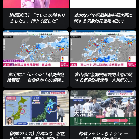
【指原莉乃】「ついこの間あり
東北などで記録的短時間大雨に
ました」、街中で感じた“運
関する気象防災速報 相次ぐ 土
命”とは＜芸能動画＞
砂災害に厳重な警戒を
富山市に「レベル4土砂災害危
富山県に記録的短時間大雨に関
険警報」 自治体からの避難情
する気象防災速報 八尾町丸山
報の確認を
などで1時間に約100ミリ
【関東の天気】台風15号 お盆
帰省ラッシュきょう“ピー