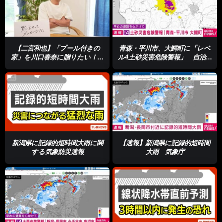
【二宮和也】「プール付きの
青森・平川市、大鰐町に「レベ
家」を川口春奈に贈りたい！＜
ル4土砂災害危険警報」 自治体
芸能動画＞
からの避難情報の確認を
新潟県に記録的短時間大雨に関
【速報】新潟県に記録的短時間
する気象防災速報
大雨 気象庁