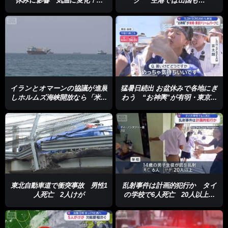
休みに影響 気温に変化！
ク” 空港では出国も…
30℃未満が続出
イランとオマーンの協議が進展
猛暑日続出 お盆休みで各地にぎ
しホルムズ海峡開放なら「米は
わう “お神輿”が有明・東京ド
封鎖解除」ロイター報道
リームパークに
東北自動車道で衝突事故 男性1
乱射事件は計画的犯行か タイ
人死亡 2人けが
の学校で6人死亡 20人以上け
が