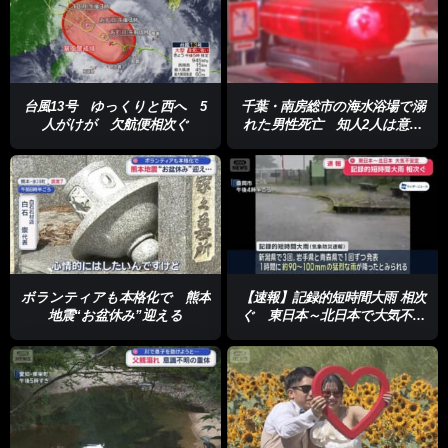
台風13号 ゆっくりと西へ 5
千葉・南房総市の海水浴場で溺
人がけが 欠航便相次ぐ
れた男性死亡 知人2人は意識
あり
ボランティアも本格化で 熊本
【速報】記録的短時間大雨 相次
地震“お盆休み”迎える
ぐ 東日本～北日本で大気不安
定