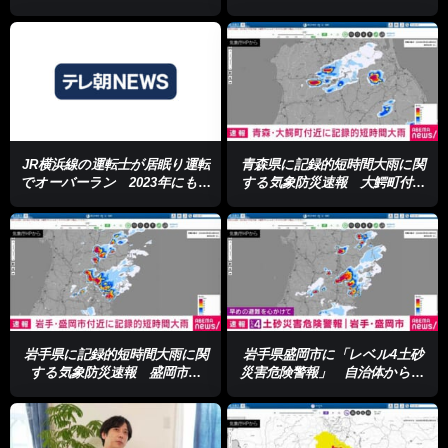
JR横浜線の運転士が居眠り運転
青森県に記録的短時間大雨に関
でオーバーラン 2023年にも同
する気象防災速報 大鰐町付近
じ駅で居眠り運転
に90ミリ/1時間 猛烈な雨
岩手県に記録的短時間大雨に関
岩手県盛岡市に「レベル4土砂
する気象防災速報 盛岡市に
災害危険警報」 自治体からの
100ミリ/1時間 猛烈な雨
避難情報の確認を