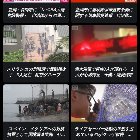
新潟・長岡市に「レベル4大雨
新潟県に線状降水帯直前予測に
危険警報」 自治体からの避難
関する気象防災速報 自治体の
情報の確認を
避難情報などに注意
スリランカの刑務所で暴動相次
海水浴場で男性3人が溺れる 1
ぐ 3人死亡 犯罪グループ間
人が心肺停止 千葉・南房総市
の対立、過密が背景か
スペイン イタリアへの対抗
ライフセーバー活動の半数を占
措置として国境審査実施 セウ
めているのがクラゲ被害 ク