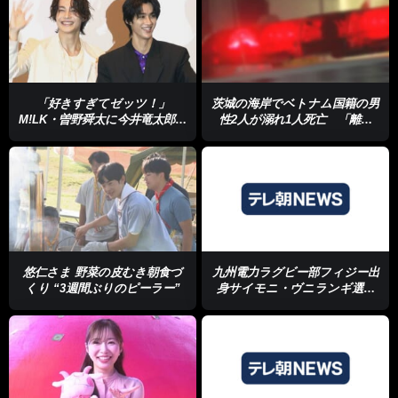
「好きすぎてゼッツ！」
茨城の海岸でベトナム国籍の男
M!LK・曽野舜太に今井竜太郎が
性2人が溺れ1人死亡 「離岸
ツッコミ＜芸能動画＞
流」に巻き込まれたか
悠仁さま 野菜の皮むき朝食づ
九州電力ラグビー部フィジー出
くり “3週間ぶりのピーラー”
身サイモニ・ヴニランギ選手
（26）急死 熱中症で