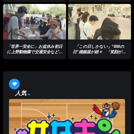
タへの移民流入で対立
ラゲから身を守るには
「世界一安全に」お盆休み初日
「この日しかない」“888の
に上野動物園で交通安全など呼
日”婚姻届が続々 「笑顔がた
びかけ 警視庁
えない家庭に」
人気