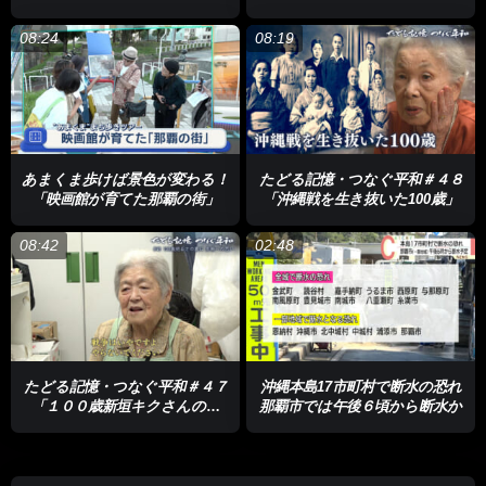
だ想い」
の実像
08:24
08:19
あまくま歩けば景色が変わる！
たどる記憶・つなぐ平和＃４８
「映画館が育てた那覇の街」
「沖縄戦を生き抜いた100歳」
08:42
02:48
たどる記憶・つなぐ平和＃４７
沖縄本島17市町村で断水の恐れ
「１００歳新垣キクさんの記
那覇市では午後６頃から断水か
憶」