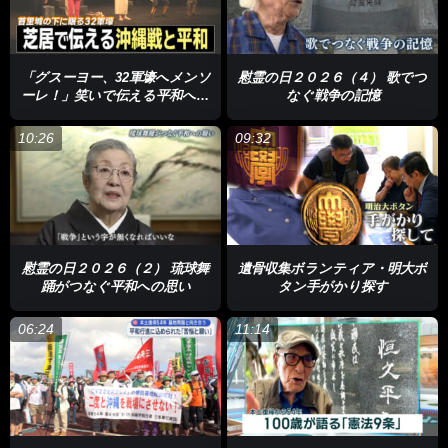
ローカルネタ満載の「沖縄方言すぎる白雪姫」や「沖縄方言で歌
ってみた」といった動画が人々の心を掴み話題に。今や様々な
CMに引っ張りだこです。しまくとぅばに興味を持ったきっかけ
「グスーヨー、32軍壕へメンソ
慰霊の日２０２６（４） 歌でつ
は…
ーレ！」笑いで伝える平和への
なぐ戦争の記憶
願い
Rainさん
「祖母が親戚と話しているときに、英語しゃべってま
10:26
09:32
す？というくらいウチナーグチがすごくて。それがとんでもなく
かっこいいなと思って。私もこんな風にしゃべってみたいと思っ
たのが興味を持ったきっかけ。ペラペラしゃべれないけど歌詞な
らいける」
今回は、沖縄音楽の専門家、助っ人のゴサマルさんと一緒に今帰
慰霊の日２０２６（２） 琉球舞
遺骨収集ボランティア・明大ボ
踊がつなぐ平和への思い
タン手がかり探す
仁村にある「ひやみかち節」の歌碑を訪れました。
06:24
11:14
「ひや、ひや、ひやひやひや♪～」
この歌碑の建立に携わった大城さんにその歌の意味を教えてもら
いました。