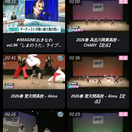
08:16
02:00
うちなーんちゅを励ましたいという思いが込められています。
大城さん
「戦争で痛めつけるだけ痛めつけられてそれでも立ち上
がれと。小さな島の発想ではなくて世界的な発想で沖縄を知らせ
ようと」
＃IMAGINEおきなわ
2026春 具志川商業高校 –
Rainさん
「世界に知らせようってなかなか歌詞に出てくるイメ
vol.94「しまのうた」ライブ！
CHARY【定点】
歌い継ぐ島の思い
ージはない」
02:41
02:35
530（ゴサマル）さん
「世界で出た平良新助さんだからこそ作れ
た琉歌」
この「ひやみかち節」がアレンジされることについて、大城さん
は…
2026春 普天間高校 – Alma
2026春 普天間高校 – Alma【定
点】
大城さん
「もう楽しみにしています」
02:26
02:23
Rainさん
「大城さんからいっぱいパワーもいただいたので音楽
に変えていけたらと思います」