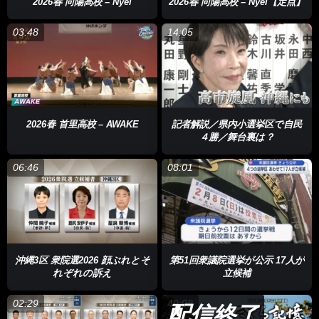
2026春 向陽高校 – Nyel
2026春 向陽高校 – Nyel【定点】
それから２カ月。遂にアレンジした曲が完成！収録に臨みます。
03:48
14:05
様々な楽曲を歌ってきたRainさんにとって、初めての作詞作曲。
歌に込められた思いに真摯に向き合いました。
Rainさん
「しんどかったりつらかったりする現実を見てそのう
えで前に進みたい。前に進む先に世界とか海とかが広いものがあ
る。そこへの祈りなんじゃないかなと捉えました」
2026春 首里高校 – AWAKE
記者解説／県内小選挙区で自民
４勝／舞台裏は？
Rainさんが歌う「ひやみかち節」…特別にちょっとだけお聞きく
ださい！
06:46
08:01
「ななくるび～…しけーにしらさ」
沖縄3区 衆院選2026 顔ぶれとそ
第51回衆議院選挙が公示 17人が
れぞれの訴え
立候補
02:29
49:08
配信終了