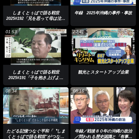
人々の思い。これまで人々の心を癒し、元気づけてきた歌がどの
ように生まれ変わるのか？その魅力を感じてみてください。きょ
しまくとぅばで語る戦世
年録 2025年沖縄の事件・事故
2025#192「兄を思って母は泣い
うが２回目の放送です。番組内でQRコードを読み取ってデジタ
ていた」
ルスタンプを集めるとスペシャルイベントに参加できます。
01:53
22:41
ミニ番組「しまのうた」は、毎週月曜日と水曜日、午後6時55分
からの放送です。ぜひご覧ください。
しまくとぅばで語る戦世
観光とスタートアップ企業
2025#191「子を抱き上げよう
とした瞬間に」
08:34
08:16
たどる記憶つなぐ平和「〝しま
年録／戦後８０年の沖縄の政治
くとぅばで語る戦世″がつない
／問われる歴史認識と「有事」
あとで見る
0