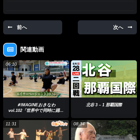
知っているようで知られていない「しまのうた」の魅力を、多く
の人に届けようと５組のアーティストが、沖縄本島や離島にある
歌碑を訪れ地元の人たちに歴史や文化を教えてもらいながら新た
前へ
次へ
な音楽を制作。島の日常を彩ってきた「歌」を紐解きます！
関連動画
06:10
＃IMAGINEおきなわ
北谷 3 – 1 那覇国際
vol.102「世界中で同時に踊ろ
う！エイサーページェント２０
「しまのうた」をアレンジするアーティストのひとり、北谷町出
２６」
11:31
08:34
身でユーチューバーでもあるRainさん。