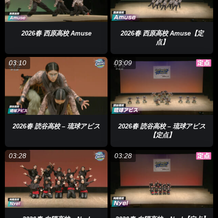
大城さん
「姿形は変わっても思いは世界に知らせてほしい」
2026春 西原高校 Amuse
2026春 西原高校 Amuse【定
点】
03:10
03:09
2026春 読谷高校 – 琉球アビス
2026春 読谷高校 – 琉球アビス
【定点】
沖縄市の老人ホームにも「ひやみかち節」の歌碑が。作曲した山
03:28
03:28
内盛彬が晩年を過ごした場所で2番、3番の歌詞も刻まれていま
す。そこには、気になる言葉も…
Rainさん
「なんで？琉歌の中に横文字って入っていいの？」
この歌をどのように表現するのか…