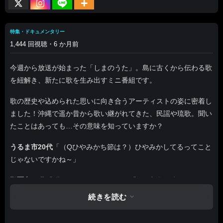
特集・ドキュメンタリー
1,444 回視聴・6 か月前
今週から放送が始まった「しまのうた」。島に古くから伝わる歌
を紐解き、新たに歌を生み出すミニ番組です。
歌の歴史や込められた思いに向き合うアーティストの姿に密着し
ました！沖縄で遥か昔から歌い継がれてきた、民謡や琉歌。聞い
たことはあっても…その意味を知っていますか？
うるま市20代
「（Qひやみかち節は？）ひやみかしてるってこと
じゃないですかね～」
那覇市10代
「聞いたことはあります」「（Q音楽の時間では？）
あまり習わない」
続きを読む
那覇市30代
「意味はあまり気にしたことなかった」