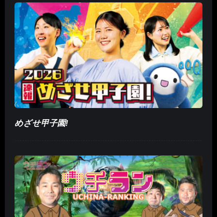
めざせ甲子園!