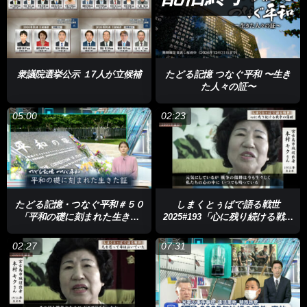
衆議院選挙公示 １7人が立候補
たどる記憶 つなぐ平和 〜生き
Rainさん
「新しい自分が見られた素晴らしい経験になったなと
た人々の証〜
思います」
05:00
02:23
530（ゴサマル）さん
「世界で出た平良新助さんだからこそ作れ
た琉歌」
Rainさんは番組を通して、しまのうたを身近に感じてほしいと話
しています。
たどる記憶・つなぐ平和＃５０
しまくとぅばで語る戦世
「平和の礎に刻まれた生きた
2025#193「心に残り続ける戦争
Rainさん
「こうやって歌碑をめぐって見てみたときに結構身近
人々の証」
の傷跡」
だなというか、作った方の考え方とか歌に至るまでのこととかっ
02:27
07:31
て共感できることもいっぱいある。気軽に興味深く見てほしいな
と思います」
アーティストたちが、新たな「しまのうた」でつなぐ、歴史や