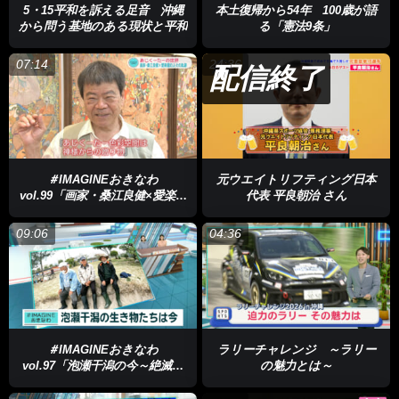
5・15平和を訴える足音 沖縄
本土復帰から54年 100歳が語
から問う基地のある現状と平和
る「憲法9条」
07:14
24:36
配信終了
＃IMAGINEおきなわ
元ウエイトリフティング日本
vol.99「画家・桑江良健×愛楽園
代表 平良朝治 さん
大城茂樹さん
「ななくるびくるでぃ ひやみかち うきて わし
の人々が交わる『あじくーた
ー』な世界」
た このうちなーしけーに しらさ」
09:06
04:36
Rainさん
「七回転んでもひやっ！と起き上がって私たちのこの
沖縄、世界に知らせようぜ！」
大城茂樹さん
「あたり！」
＃IMAGINEおきなわ
ラリーチャレンジ ～ラリー
vol.97「泡瀬干潟の今～絶滅危
の魅力とは～
この歌詞のもとになったのは、沖縄からハワイに渡り移民を支
惧種クビレミドロをさが
え、戦後復興に尽力した平良新助の琉歌。沖縄戦で全てを失った
せ！」