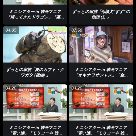
ミニシアター in 映画マニア
ずっとの家族「保護犬“すず”の
「帰ってきたドラゴン」「墓泥
物語 (1) 」
棒と失われた女神」
04:05
07:58
ずっとの家族「夏のカブト・ク
ミニシアター in 映画マニア
ワガタ (後編) 」
「オキナワサントス」「金福
童」「戦雲 いくさふむ」
04:20
04:20
ミニシアター in 映画マニア
ミニシアター in 映画マニア
「苦い涙」「モリコーネ 映画
「苦い涙」「モリコーネ 映画