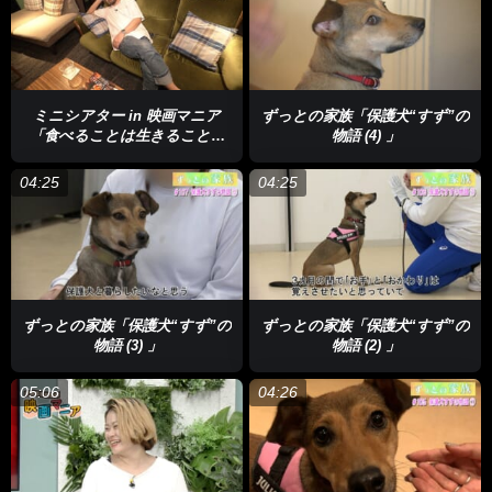
ミニシアター in 映画マニア
ずっとの家族「保護犬“すず”の
「食べることは生きること」
物語 (4) 」
「かづゑ的」
04:25
04:25
ずっとの家族「保護犬“すず”の
ずっとの家族「保護犬“すず”の
物語 (3) 」
物語 (2) 」
05:06
04:26