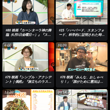
18日土曜日～）』
#80 映画『カーンターラ神の降
#15「ハーバード、スタンフォ
臨（6月5日金曜日～）』『スカ
ード、科学的に証明された時間
ーフェイス ４K 日本最終上
をムダにしない人の習慣」「夢
映（6月5日金曜日～）』『ヴィ
をかなえるゾウ 子ども版１」
6:00
10:09
ヴァルディと私（6月13日土曜
日～）』
#79 映画『シンプル・アクシデ
#78 映画「みんな、おしゃべ
ント｜偶然』『旅立ちのラスト
り！」「誰がために憲法はあ
ダンス』『霧のごとく』
る」「パンダのすごい世界」
「映画『春の香り』上映 & 監
12:20
09:14
督・関係者による舞台挨拶」