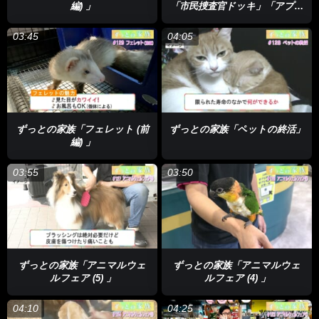
編) 」
「市民捜査官ドッキ」「アプレ
ンティス ドナルド・トランプ
の創り方」
03:45
04:05
ずっとの家族「フェレット (前
ずっとの家族「ペットの終活」
編) 」
03:55
03:50
ずっとの家族「アニマルウェ
ずっとの家族「アニマルウェ
ルフェア (5) 」
ルフェア (4) 」
04:10
04:25