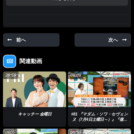
【Quebee】https://www.qab.co.jp/movie/
【Instagram】@catchy.qab
https://www.instagram.com/catchy.qab/
#CATCHY #QAB #東江万那美 #金城晋也 #リップサービス #ミニ
前へ
次へ
シアター #映画
#シアタードーナツ #シアタードーナツオキナワ #ミッションジ
ョイ #なまどぅさらばんじ
関連動画
あとで見る
0
26:59
09:09
キャッチー 金曜日
#81 『マダム・ソワ・セヴェン
ヌ（7月4日土曜日～）』『億万
長者の不都合な終末（7月11日
土曜日～）』『PEAKEND（7月
0805
06:50