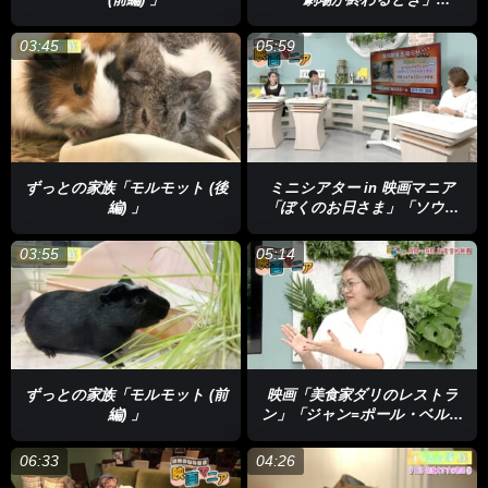
「Shirley シャーリイ」
03:45
05:59
ずっとの家族「モルモット (後
ミニシアター in 映画マニア
編) 」
「ぼくのお日さま」「ソウル
の春」
03:55
05:14
ずっとの家族「モルモット (前
映画「美食家ダリのレストラ
編) 」
ン」「ジャン=ポール・ベルモ
ンド 傑作選 グランドフィナー
レ」
06:33
04:26