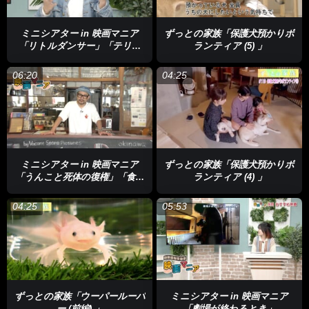
ミニシアター in 映画マニア
ずっとの家族「保護犬預かりボ
「リトルダンサー」「テリフ
ランティア (5) 」
ァー 聖夜の悪夢」
06:20
04:25
ミニシアター in 映画マニア
ずっとの家族「保護犬預かりボ
「うんこと死体の復権」「食べ
ランティア (4) 」
ることは生きること～アリ
ス・ウォータースのおいしい
04:25
05:53
革命～」「あなたのおみとり」
ずっとの家族「ウーパールーパ
ミニシアター in 映画マニア
ー (前編) 」
「劇場が終わるとき」