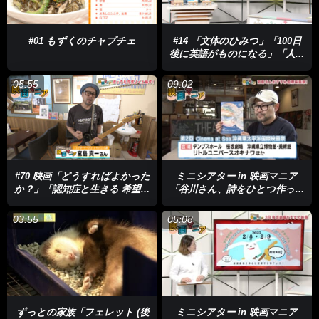
#01 もずくのチャプチェ
#14 「文体のひみつ」「100日
後に英語がものになる」「人生
とお金の本質」
05:55
09:02
#70 映画「どうすればよかった
ミニシアター in 映画マニア
か？」「認知症と生きる 希望の
「谷川さん、詩をひとつ作って
処方箋」
ください。」「取り残された
人々：日本におけるシングルマ
03:55
05:08
ザーの苦境」「遠いところ」
ずっとの家族「フェレット (後
ミニシアター in 映画マニア