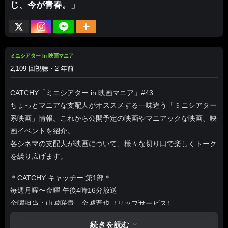
じ、今が青春。」
ミニシアター In 映画マニア
2,109 回視聴・2 年前
CATCHY「ミニシアター in 映画マニア」#43
ちょっとマニアな支配人がオススメする一味違う「ミニシアター
系映画」情報。これから公開予定の映画やマニアックな映画、映
画イベントを紹介。
各シネマの支配人が映画について、様々な切り口で楽しくトーク
を繰り広げます。
＊CATCHY キャッチー 第1部＊
毎週月曜〜金曜 午後4時16分放送
金曜担当：山城咲貴、金城晋也（リップサービス）
【Web】https://www.qab.co.jp/catchy/
続きを読む