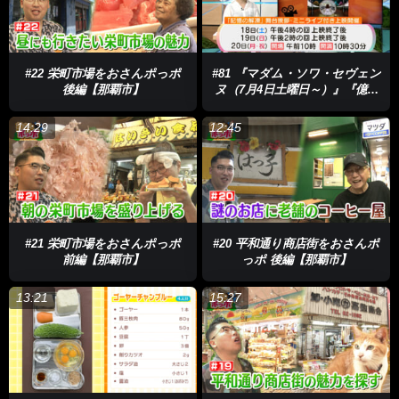
#22 栄町市場をおさんポっポ
#81 『マダム・ソワ・セヴェン
後編【那覇市】
ヌ（7月4日土曜日～）』『億万
長者の不都合な終末（7月11日
土曜日～）』『PEAKEND（7月
14:29
12:45
18日土曜日～）』
#21 栄町市場をおさんポっポ
#20 平和通り商店街をおさんポ
前編【那覇市】
っポ 後編【那覇市】
13:21
15:27