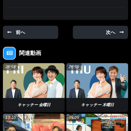
【Instagram】@catchy.qab
https://www.instagram.com/catchy.qab/
#CATCHY #キャッチー #東江万那美 #金城晋也 #リップサービス
前へ
次へ
#下地久美子 #ミニシアター #映画 #桜坂劇場 #シンプル・アクシ
デント｜偶然 #旅立ちのラストダンス #霧のごとく
関連動画
あとで見る
0
26:59
26:59
キャッチー 金曜日
キャッチー 木曜日
13:10
09:09