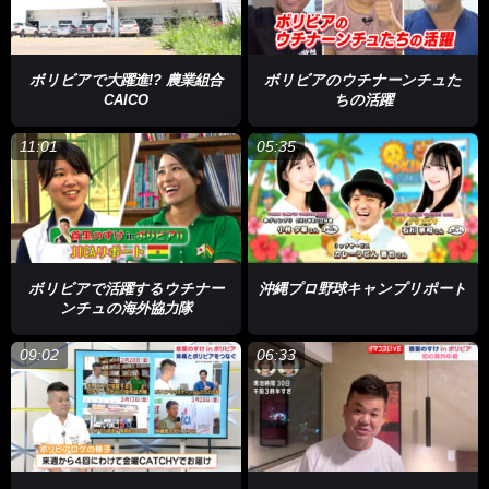
ボリビアで大躍進!? 農業組合
ボリビアのウチナーンチュた
CAICO
ちの活躍
11:01
05:35
ボリビアで活躍するウチナー
沖縄プロ野球キャンプリポート
ンチュの海外協力隊
09:02
06:33