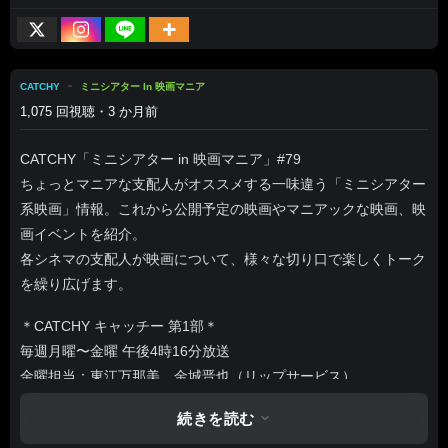
CATCHY
ミニシアター In 映画マニア
1,075 回視聴・3 か月前
CATCHY「ミニシアター in 映画マニア」#79
ちょっとマニアな支配人がオススメする一味違う「ミニシアター
系映画」情報。これから公開予定の映画やマニアックな映画、映
画イベントを紹介。
各シネマの支配人が映画について、様々な切り口で楽しくトーク
を繰り広げます。
＊CATCHY キャッチー 第1部＊
毎週月曜〜金曜 午後4時16分放送
金曜担当：東江万那美、金城晋也（リップサービス）
【Web】https://www.qab.co.jp/catchy/
続きを読む
【Quebee】https://www.qab.co.jp/quebee/