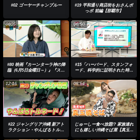
#02 ゴーヤーチャンプルー
#19 平和通り商店街をおさんポ
っポ 前編【那覇市】
0805
06:50
#80 映画『カーンターラ神の降
#15「ハーバード、スタンフォ
臨（6月5日金曜日～）』『スカ
ード、科学的に証明された時間
ーフェイス ４K 日本最終上
をムダにしない人の習慣」「夢
映（6月5日金曜日～）』『ヴィ
をかなえるゾウ 子ども版１」
12:16
08:54
ヴァルディと私（6月13日土曜
日～）』
#22 ジャングリア沖縄 新アト
じゅーしー食べ放題!? 家族連れ
ラクション・やんばるトルネ
にも嬉しい沖縄そば屋【真玉橋
ード
そば】