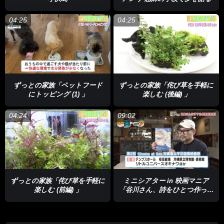
04:25
04:25
ずっとの家族「ペットフード
ずっとの家族「侘び草を手軽に
にトッピング (1) 」
楽しむ (後編) 」
04:24
09:02
ずっとの家族「侘び草を手軽に
ミニシアター in 映画マニア
楽しむ (前編) 」
「谷川さん、詩をひとつ作って
ください。」「取り残された
人々：日本におけるシングルマ
ザーの苦境」「遠いところ」