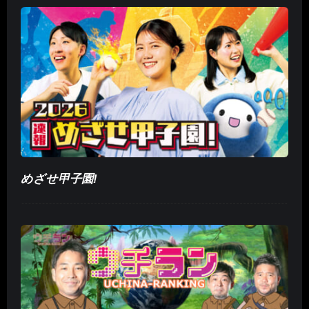
めざせ甲子園!