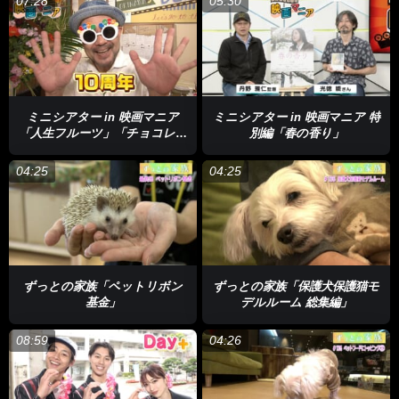
07:28
05:30
ミニシアター in 映画マニア
ミニシアター in 映画マニア 特
「人生フルーツ」「チョコレー
別編「春の香り」
トな人々」
04:25
04:25
ずっとの家族「ペットリボン
ずっとの家族「保護犬保護猫モ
基金」
デルルーム 総集編」
08:59
04:26