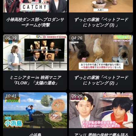
小禄高校ダンス部へプロダンサ
ずっとの家族「ペットフード
ーチームが突撃
にトッピング (3) 」
05:39
04:26
ミニシアター in 映画マニア
ずっとの家族「ペットフード
「FLOW」「太陽の運命」
にトッピング (2) 」
10:41
05:25
小浜島
アンリ 恩師の学校で夢を語る