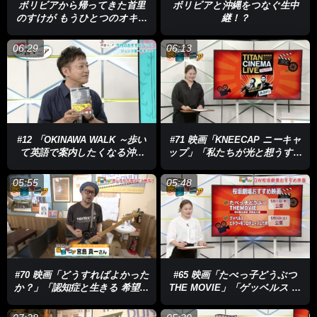
ボリビアから帰ってきた首里
ボリビアと沖縄をつなぐ生中
のすけが もうひとつのオキナ
継！？
ワを語る
06:29
06:13
#12 「OKINAWA WALK ～歩い
#71 映画「KNEECAP ニーキャ
て英語で案内したくなる沖縄
ップ」「私たちが光と想うすべ
～」「科学的に証明された す
て」
ごい習慣大百科」
05:55
05:48
#70 映画「どうすればよかった
#65 映画「たべっ子どうぶつ
か？」「認知症と生きる 希望の
THE MOVIE」「ゲッベルス ヒ
処方箋」
トラーをプロデュースした
男」