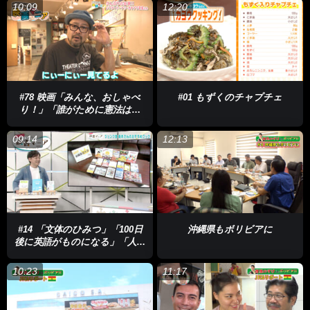
10:09
12:20
#78 映画「みんな、おしゃべ
#01 もずくのチャプチェ
り！」「誰がために憲法はあ
る」「パンダのすごい世界」
「映画『春の香り』上映 & 監
09:14
12:13
督・関係者による舞台挨拶」
#14 「文体のひみつ」「100日
沖縄県もボリビアに
後に英語がものになる」「人生
とお金の本質」
10:23
11:17