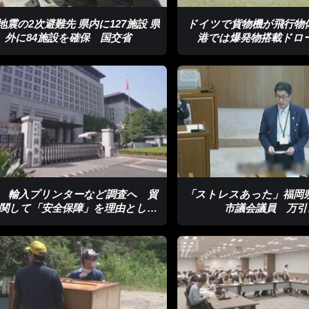
地震の2次避難先 県内に127施設 県
ドイツで貨物機が飛行物
外に84施設を確保 国交省
港では爆発物搭載ドロ
 輸入プリンターなど調査へ 貿
「ストレスあった」福岡
関して「安全保障」を理由とした
市議会議員 万引
初の調査