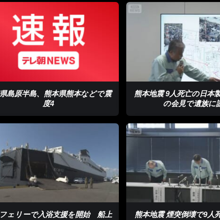
県島原半島、熊本県熊本などで震
熊本地震 9人死亡の日本
度4
の会見で遺族に
フェリーで入浴支援を開始 船上
熊本地震 煙突倒壊で9人