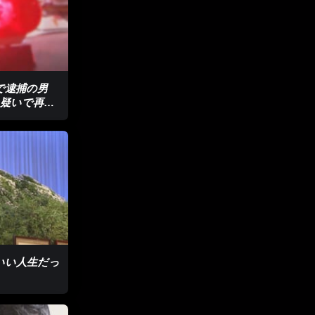
疑で逮捕の男
疑いで再逮
いい人生だっ