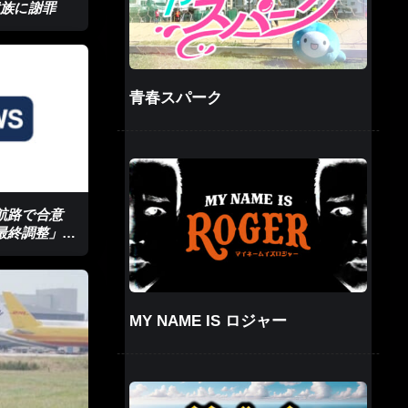
遺族に謝罪
青春スパーク
新航路で合意
最終調整」と
MY NAME IS ロジャー