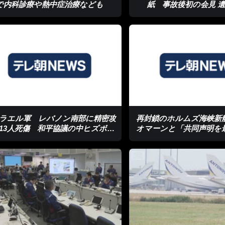
で内科診療や熱中症治療なども
紙 事故後初の会見 
ラエル軍 レバノン南部に精密攻
再封鎖のホルムズ海峡
13人死傷 和平協議の中ヒズボラ
オマーンと「共同声明を
を標的
イラン外務省