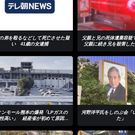
の弟を殴るなどして死亡させた疑
父親と兄の死体遺棄容
い 41歳の女逮捕
父親に続き兄を殺害した
捕 島根県警
オンモール熊本の爆発「LPガスの
河野洋平氏をしのぶ会「
性高い」 経産省が初めて原因を
た」
公表