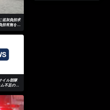
に追加負担求
の負担有無を提
ミサイル部隊
テム不足のな
か