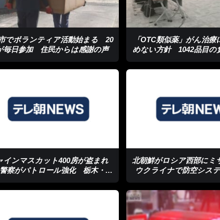
市でボランティア活動始まる 20
「OTC類似薬」がん治療
が毎日参加 住民からは感謝の声
めない方針 1042品目
示へ
ャインマスカット400房が盗まれ
北朝鮮がロシア西部に
警察がパトロール強化 栃木・佐
ウクライナで防空シス
野市
か百発超配備