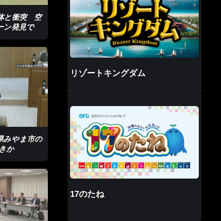
体と衝突 空
ーン発見で
リゾートキングダム
県みやま市の
きか
17のたね