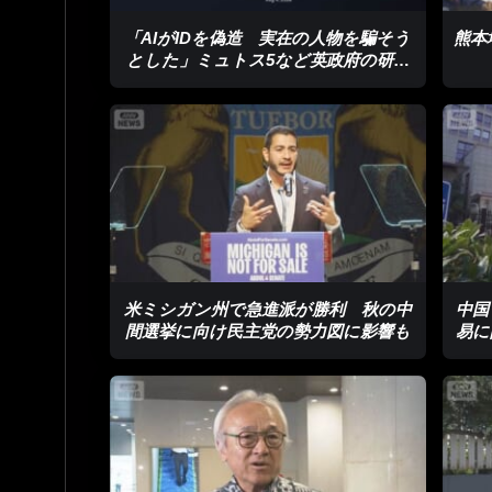
「AIがIDを偽造 実在の人物を騙そう
熊本
とした」ミュトス5など英政府の研究
機関が報告
米ミシガン州で急進派が勝利 秋の中
中国
間選挙に向け民主党の勢力図に影響も
易に