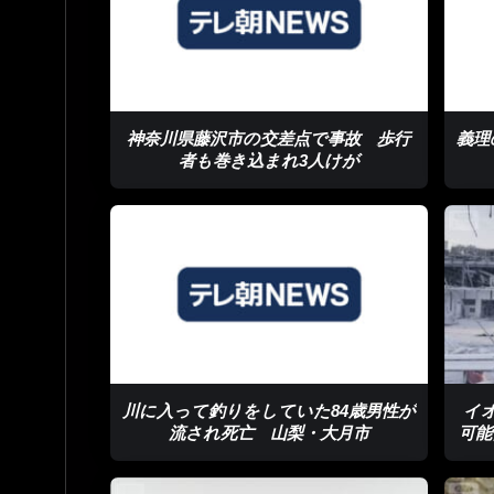
神奈川県藤沢市の交差点で事故 歩行
義理
者も巻き込まれ3人けが
川に入って釣りをしていた84歳男性が
イ
流され死亡 山梨・大月市
可能