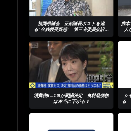
福岡県議会 正副議長ポストを巡
熊本
る“金銭授受疑惑” 第三者委員会設置
人
へ
消費税8→1％が閣議決定 食料品価格
シ
は本当に下がる？
る 