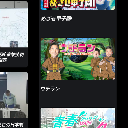
めざせ甲子園!
製紙 事故後初
謝罪
ウチラン
死亡の日本製