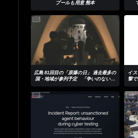
プールも用意 熊本
広島 81回目の「原爆の日」 過去最多の
イス
国・地域が参列予定 「争いのない世
撃で
界を願う」