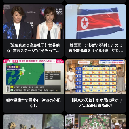
注意喚起
【近藤真彦＆高島礼子】世界的
韓国軍 北朝鮮が発射したのは
な“無言ステージ”にそろって困
短距離弾道ミサイル1発 初期段
惑＜芸能動画＞
階から日本とも情報共有
熊本県熊本で震度4 津波の心配
【関東の天気】あす暦は秋だけ
なし
ど…猛暑日迫る暑さ