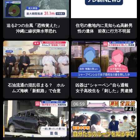
迫る2つの台風「恐怖覚えた」
住宅の敷地内に見知らぬ高齢男
沖縄に線状降水帯恐れ
性の遺体 前夜に行方不明届
石油流通の混乱収まる？ ホル
凶器は“シャーペン”自ら通報
ムズ海峡「新航路」で合意
女子高校生を「刺した」男逮捕
06:59