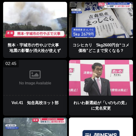
熊本・宇城市の竹やぶで火事
コシヒカリ 5kg2600円台“コメ
地震の影響か消火栓が使えず
価格”どこまで安くなる？
02:45
No Image Available
Vol.41 知念高校ヨット部
れいわ新選組が「いのちの党」
に党名変更