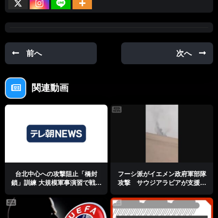
前へ
次へ
関連動画
台北中心への攻撃阻止「橋封
フーシ派がイエメン政府軍部隊
鎖」訓練 大規模軍事演習で戦車
攻撃 サウジアラビアが支援で
配置 総統も訓練視察
「攻撃激化の準備」と主張