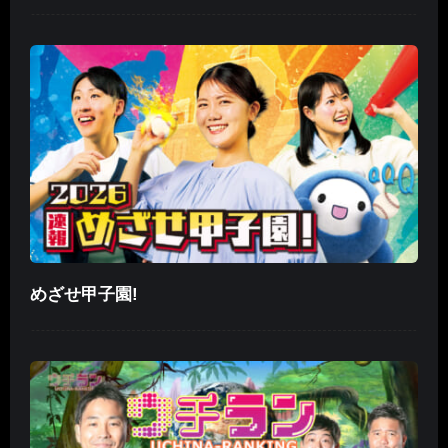
めざせ甲子園!