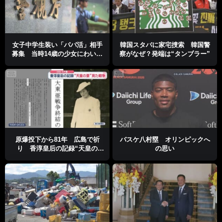
女子中学生装い「パパ活」相手
韓国スタバに家宅捜索 韓国警
募集 当時14歳の少女にわいせ
察がなぜ？発端は“タンブラー”
つな行為をさせた疑い
原爆投下から81年 広島で祈
バスケ八村塁 オリンピックへ
り 香淳皇后の記録“天皇の
の思い
妻”見た戦争