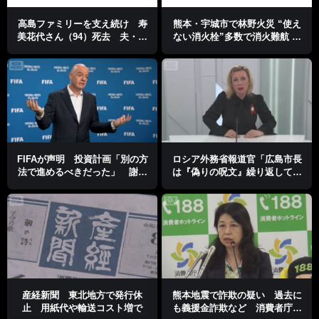
高島ファミリーを支え続け 寿
熊本・宇城市で林野火災 “使え
美花代さん（94）死去 夫・忠
ない消火栓”多数で消火難航 熊
夫さんのうつ病を看護
本県知事が災害派遣要請
FIFAが声明 投資計画「別の方
ロシア外務省報道官「広島市長
法で進めるべきだった」 謝罪
は『偽りの呪文』繰り返してい
も会長への支持確認
る」 平和宣言を非難
産経新聞 東北地方で発行休
熊本地震で詐欺の疑い 過去に
止 用紙代や輸送コスト増で
も義援金詐欺など 消費者庁が