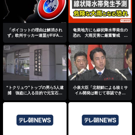
「ボイコットの理由は解消され
奄美地方にも線状降水帯発生の
ず」欧州サッカー連盟がFIFA会
恐れ 大雨災害に厳重警戒 気
長不信任を改めて表明
象庁
“トクリュウ”トップの男ら5人逮
小泉大臣「北朝鮮による核ミサ
捕 強盗に入る目的で元宝石店
イル開発は断じて容認できな
付近を徘徊か
い」ミサイル発射に厳重抗議