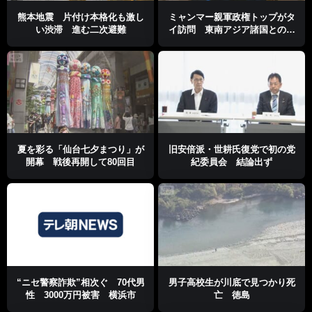
熊本地震 片付け本格化も激し
ミャンマー親軍政権トップがタ
い渋滞 進む二次避難
イ訪問 東南アジア諸国との関
係改善を模索
夏を彩る「仙台七夕まつり」が
旧安倍派・世耕氏復党で初の党
開幕 戦後再開して80回目
紀委員会 結論出ず
“ニセ警察詐欺”相次ぐ 70代男
男子高校生が川底で見つかり死
性 3000万円被害 横浜市
亡 徳島