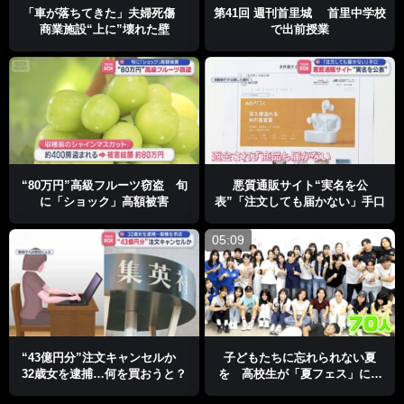
「車が落ちてきた」夫婦死傷
第41回 週刊首里城 首里中学校
商業施設“上に”壊れた壁
で出前授業
“80万円”高級フルーツ窃盗 旬
悪質通販サイト“実名を公
に「ショック」高額被害
表”「注文しても届かない」手口
05:09
“43億円分”注文キャンセルか
子どもたちに忘れられない夏
32歳女を逮捕…何を買おうと？
を 高校生が「夏フェス」に挑
戦