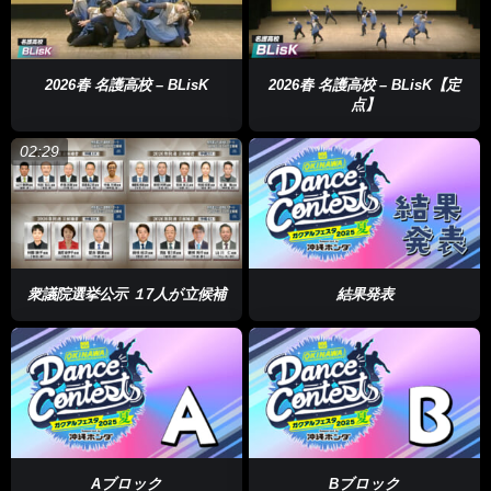
2026春 名護高校 – BLisK
2026春 名護高校 – BLisK【定
点】
02:29
衆議院選挙公示 １7人が立候補
結果発表
Aブロック
Bブロック