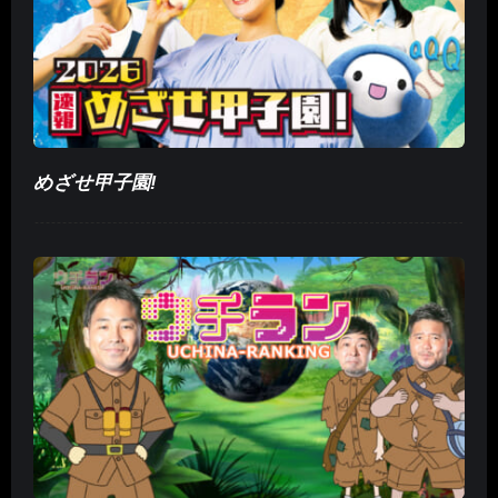
めざせ甲子園!