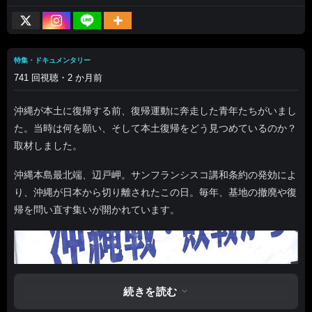
特集・ドキュメンタリー
741 回視聴・2 か月前
沖縄が本土に復帰する前、復帰運動に奔走した青年たちがいまし
た。当時は何を願い、そして本土復帰をどう見つめているのか？
取材しました。
沖縄本島最北端、辺戸岬。サンフランシスコ講和条約の発効によ
り、沖縄が日本から切り離されたこの日。毎年、基地の撤廃や復
帰を問い直す集いが開かれています。
続きを読む