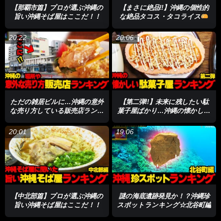
【那覇市篇】プロが選ぶ沖縄の
【まさに絶品!!】沖縄の個性的
旨い沖縄そば屋はここだ！！
な絶品タコス・タコライス
ランキング☆
20:22
20:06
ただの雑居ビルに…沖縄の意外
【第二弾!!】未来に残したい駄
な売り方している販売店ランキ
菓子屋ばかり…沖縄の懐かしい
ング☆
駄菓子屋ランキング☆
20:01
19:06
【中北部篇】プロが選ぶ沖縄の
謎の海底遺跡発見か！？沖縄珍
旨い沖縄そば屋はここだ！！
スポットランキング☆北谷町編