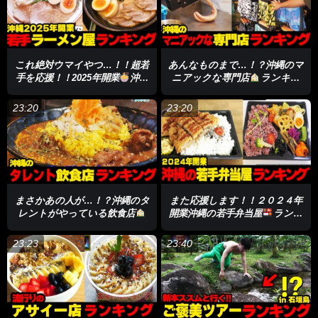
これ絶対ウマイやつ…！！超若
あんなものまで…！？沖縄のマ
手を応援！！2025年開業
沖縄
ニアックな専門店
ランキン
のラーメン屋ランキング
☆
グ☆
23:20
23:20
まさかあの人が…！？沖縄のタ
また応援します！！２０２４年
レントがやっている飲食店
開業沖縄の若手弁当屋
ランキ
ランキング☆
ング☆
23:23
23:40