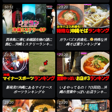
グ★
50:51
23:20
西表島に潜む未確認生物の謎に
ガラパゴス的進化…
特殊な沖
挑む…沖縄ミステリーランキン
縄そば屋ランキング★
グSP★
23:20
23:20
新発見!!沖縄にあるマイナース
いまやってるの！？(3回目)…沖
ポーツランキング☆
縄の営業中っぽいお店ランキン
グ☆
23:20
23:20