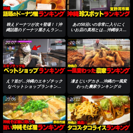
映えドーナツが次々登場！！沖
あの58沿いの非常に入りにく
縄話題のドーナツ屋さんランキ
いお店の真相とは…沖縄珍スポ
ング#113.
ットランキング☆宜野湾市篇
20:07
20:06
え？首が…沖縄のエキゾチック
凄まじいデカさ…沖縄の一風変
なペットショップランキング
わった農家ランキング☆
☆
20:06
20:11