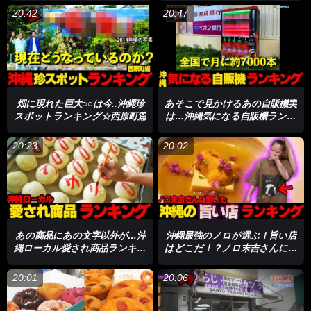
20:42
20:47
畑に現れた巨大○○は今..沖縄珍
あそこで見かけるあの自販機実
スポットランキング☆西原町篇
は…沖縄気になる自販機ランキ
ング ☆
20:23
20:02
あの商品にあの文字以外が…沖
沖縄最強のノロが選ぶ！旨い店
縄ローカル愛され商品ランキン
はどこだ！？ノロ末吉さんに聞
グ ☆
いた沖縄の旨い飲食店ランキン
グ☆
20:01
20:06