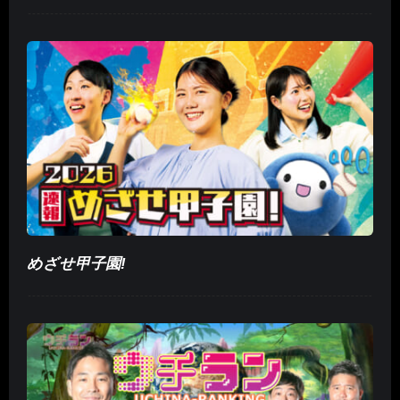
めざせ甲子園!