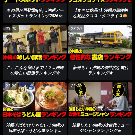
あの男が再登場!!(笑)…沖縄デー
【まさに絶品!!】沖縄の個性的
トスポットランキング2026☆
な絶品タコス・タコライス
ランキング２☆
23:20
23:20
こ、こんな部活まで！？…沖縄
新発見！！沖縄の個性的な書店
の珍しい部活ランキング☆
ランキング★
23:20
23:20
沖縄そばだけじゃない！沖縄の
注目したい沖縄の次世代ミュー
日本そば・うどん屋ランキン
ジシャンランキング★