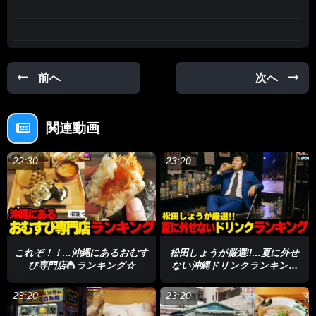
あとで見る
0
前へ
次へ
関連動画
22:30
23:20
これぞ！！…沖縄にあるおむす
松田しょうが厳選!!…夏に外せ
び専門店
ランキング☆
ない沖縄ドリンクランキング
☆
23:20
23:20