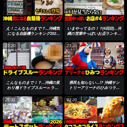
え！こんなものまで？…沖縄気
いまやってるの！？(4回目)…沖
になる自販機ランキング2026
縄の営業中っぽいお店ランキン
☆
グ☆
23:20
23:20
こんなものまで！？…沖縄の変
県民も知らない…!? 沖縄サン
わり種ドライブスルー
ラン
トリーアリーナのひみつラン
キング☆
キング☆
25:31
23:20