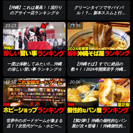
【沖縄】これは最高！！流行り
グリーンタイツでサバイバ
のアサイー店ランキング☆
ル！？… 新本ススムと行
く！！ご褒美ツアー ランキン
グin石垣島 ☆
23:23
23:35
一度は体験してみたい!!…沖縄
【沖縄そば】すでに絶品の
の珍しい習い事 ランキング☆
数々！！2024年開業若手 沖縄そ
ば屋ランキング☆
19:55
20:06
世界中のボードゲームが集まる
【第2弾!!】沖縄の個性的なパン
店！？次世代ゲーム・ホビーシ
屋が次々登場！！沖縄個性的な
ョップランキング#124.
パン屋さんランキング