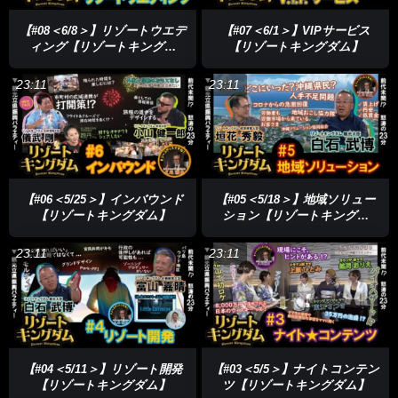
【#08＜6/8＞】リゾートウエデ
【#07＜6/1＞】VIPサービス
ィング【リゾートキングダ
【リゾートキングダム】
ム】
23:11
23:11
【#06＜5/25＞】インバウンド
【#05＜5/18＞】地域ソリュー
【リゾートキングダム】
ション【リゾートキングダ
ム】
23:11
23:11
【#04＜5/11＞】リゾート開発
【#03＜5/5＞】ナイトコンテン
【リゾートキングダム】
ツ【リゾートキングダム】