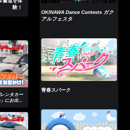
＆書道を体
験！
OKINAWA Dance Contests ガク
アルフェスタ
青春スパーク
専門レンタカー
ー」にお出か