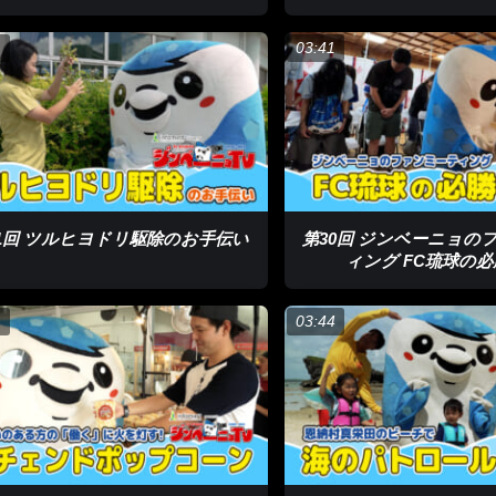
1
03:41
1回 ツルヒヨドリ駆除のお手伝い
第30回 ジンベーニョの
ィング FC琉球の
1
03:44