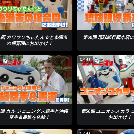
1回 カワウソちぃたん☆と糸満市
第60回 琉球銀行新本店
の保育園にお出かけ！
2
03:41
8回 カル ジェニングス選手と沖縄
第56回 ユニオンスカラ
空手＆書道を体験！
お出かけ！
1
03:41