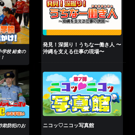
発見！深掘り！うちなー働き人 〜
小学校 給食の
沖縄を支える仕事の現場〜
！
ニコッ♡ニコッ写真館
殊詐欺防犯のお