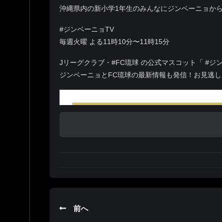
沖縄県内の新小学1年生のみんなにジンベーニョか
#ジンベーニョTV
毎週火曜 よる11時10分〜11時15分
Jリーグクラブ・#FC琉球 の公式マスコット「 #
ジンベーニョとFC琉球の最新情報も発信！お見逃しな
前へ