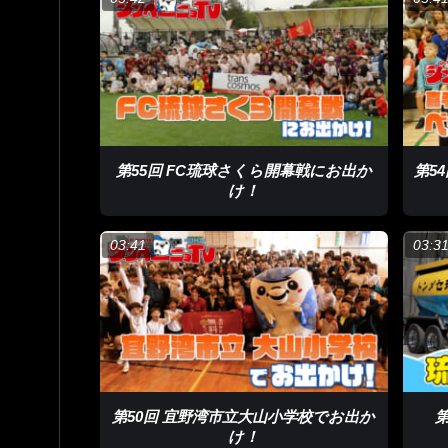
第55回 FC琉球さくら開幕戦にお出か
第5
け！
03:41
03:3
第50回 宜野湾市立大山小学校でお出か
け！