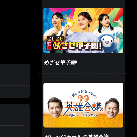
めざせ甲子園!