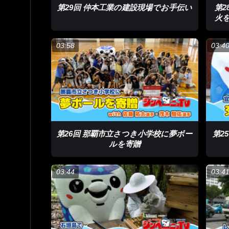
第29回 仲本工業の建設現場でお手伝い
第
火
03:58
03:4
第26回 那覇市立さつき小学校に夢ボー
第2
ルを寄贈
03:44
03:4