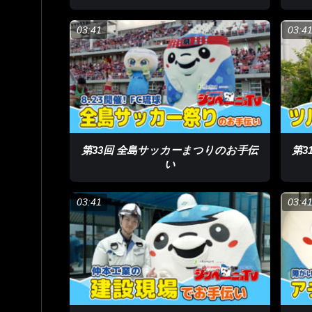
03:41
03:4
第33回 全島サッカーまつりのお手伝
第3
い
03:41
03:4