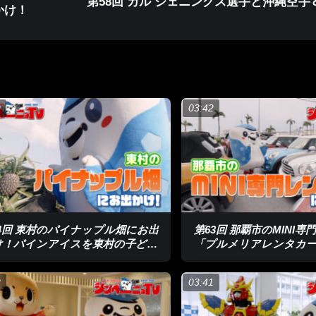
第58回 カル ジェニングス選手と沖縄空手
かけ！
9
03:42
4回 東村のパイナップル畑にお出
第63回 那覇市のMINI
け！パインアイスを東村の子ども
「プルメリアレンタカ
たちと試食！
け！
2
03:41