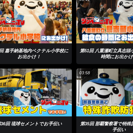
4回 嘉手納基地内ベクテル小学校に
第51回 八重瀬町立具志頭
お出かけ！
時間にお出かけ
1
03:58
第36回 琉球セメントでお手伝い
第35回 那覇警察署で特
手伝い