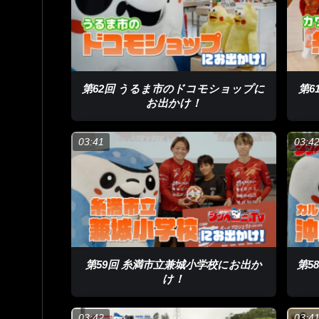
#大山小学校 #入学式
あとで見る
0
第62回 うるま市のドコモショップに
第6
お出かけ！
03:41
03:4
第59回 糸満市立兼城小学校にお出か
第5
け！
03:42
03:4