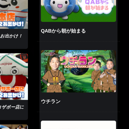
QABから朝が始まる
にお出かけ！
ウチラン
 コザボー店に