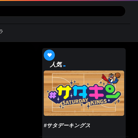
ラ
人気
#サタデーキングス