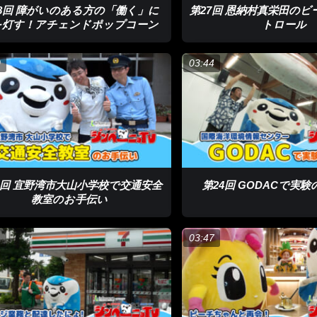
28回 障がいのある方の「働く」に
第27回 恩納村真栄田の
を灯す！アチェンドポップコーン
トロール
0
03:44
5回 宜野湾市大山小学校で交通安全
第24回 GODACで実
教室のお手伝い
1
03:47