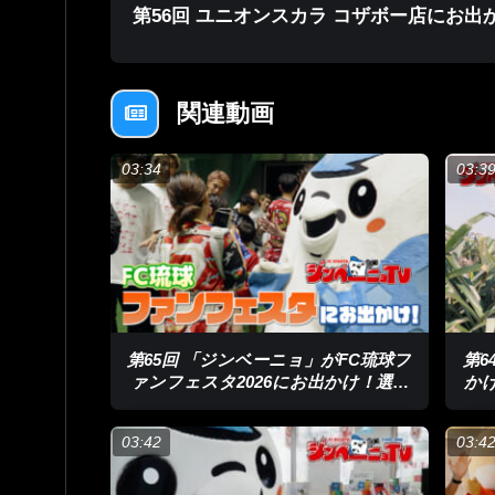
第56回 ユニオンスカラ コザボー店にお出
関連動画
03:34
03:3
第65回 「ジンベーニョ」がFC琉球フ
第6
ァンフェスタ2026にお出かけ！選手
か
とファン・サポーターが触れ合いイベ
ント
03:42
03:4
#ゆいまーる #ゆいまーるの輪