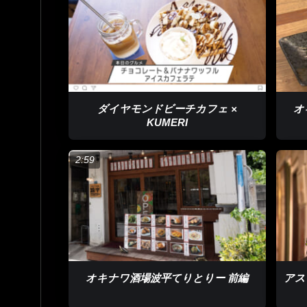
ダイヤモンドビーチカフェ ×
オ
KUMERI
2:59
オキナワ酒場波平てりとりー 前編
アス