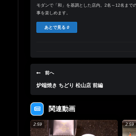
モダンで「和」を基調とした店内。2名～12名ま
事を楽しめます。
あとで見る
0
前へ
炉端焼き ちどり 松山店 前編
関連動画
2:59
2:59