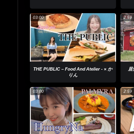
03:00
2:59
THE PUBLIC – Food And Atelier -​ × か
居
りん
03:00
2:59