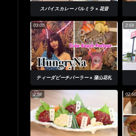
スパイスカレー パルミラ​ × 花音
03:00
2:59
ティーダビーチパーラー​ × 蒲山花礼
2:59
02:5