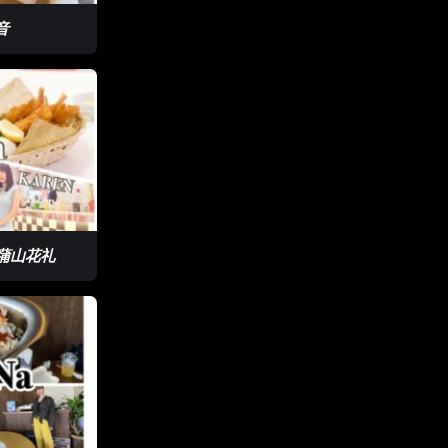
花音
 蒲山花礼