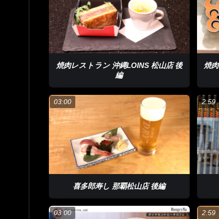
焼肉レストラン 沖縄LOINS 松山店 後
焼肉
編
03:00
2:59
喜多郎寿し 那覇松山店 後編
03:00
2:59