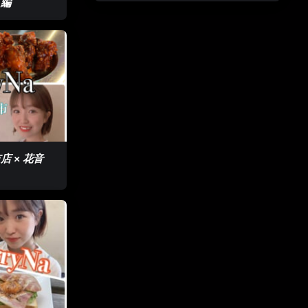
ノ編
​ × 花音