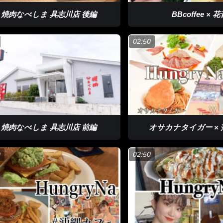
焼肉なべしま 具志川店 後編
BBcoffee​ × 
02:50
焼肉なべしま 具志川店 前編
オサカナタイガー ×
0
02:50