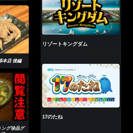
リゾートキングダム
添本店 後編
17のたね
ンキング珍品グ