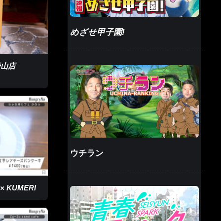
めざせ甲子園!
松山店
ウチラン
 KUMERI