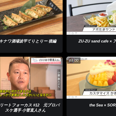
キナワ酒場波平てりとりー 後編
ZU-ZU sand cafe 
03:00
リートフォーカス #12 元プロバ
the Sea × SO
スケ選手 小菅直人さん