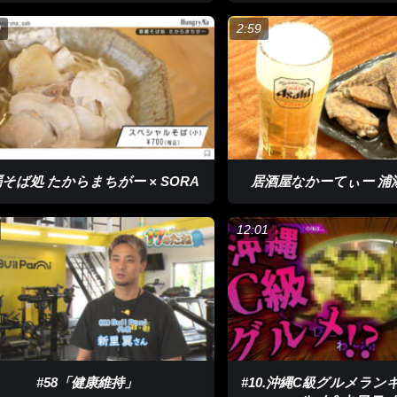
0
2:59
そば処 たからまちがー × SORA
居酒屋なかーてぃー 浦
12:01
#58「健康維持」
#10.沖縄C級グルメラ