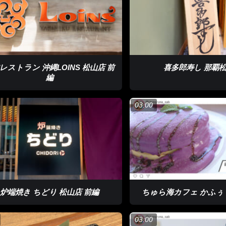
レストラン 沖縄LOINS 松山店 前
喜多郎寿し 那覇
編
03:00
炉端焼き ちどり 松山店 前編
ちゅら海カフェ かふぅ ×
03:00