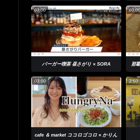
03:00
03:0
バーガー喫茶 昼さがり × SORA
那覇
03:00
2:50
cafe ＆ market ココロゴコロ × かりん