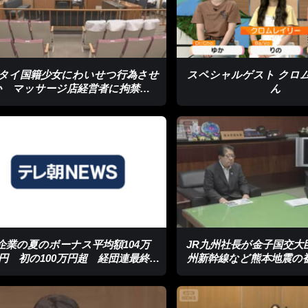
歳タイ国籍少女にわいせつ行為させ
スペシャルゲスト クロ
か マッサージ店経営者に拘禁刑6
ん
年求刑
企業の夏のボーナス平均額104万
JR九州社長が金子国交大
37円 初の100万円超 経団連最終集
州新幹線など熊本地震の
計
告