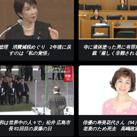
総理 消費減税めぐり 2年後に戻
寺に液体塗った男に有罪
すのは「私の覚悟」
裁「厳しく非難され
和は世界中の人々で」松井 広島市
俳優の寿美花代さん（94
長 81回目の原爆の日
老衰のため死去 高嶋政
さんの母