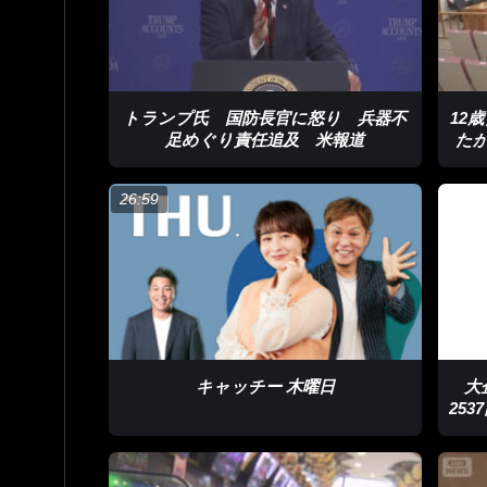
トランプ氏 国防長官に怒り 兵器不
12
足めぐり責任追及 米報道
た
26:59
キャッチー 木曜日
大
25