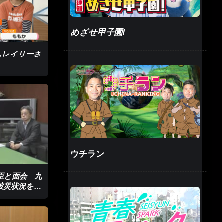
めざせ甲子園!
ムレイリーさ
ウチラン
臣と面会 九
被災状況を報