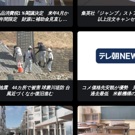
品消費税1％閣議決定 来年4月か
集英社「ジャンプ」ストア
2年間限定 財源に補助金見直しな
以上注文キャンセ
ど検討
地震 44カ所で被害 球磨川堤防 台
コメ価格先安観が優勢 
風近づくなか復旧進む
過去最低 米穀機構の