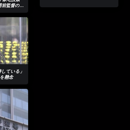
甫前監督の選
持している」
”を懸念