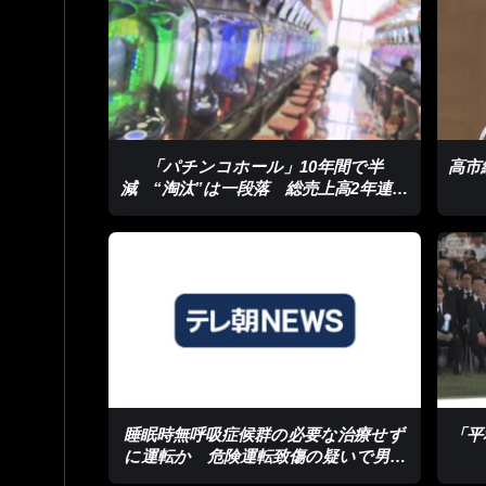
「パチンコホール」10年間で半
高市
減 “淘汰”は一段落 総売上高2年連続
増
睡眠時無呼吸症候群の必要な治療せず
「平
に運転か 危険運転致傷の疑いで男性
を書類送検