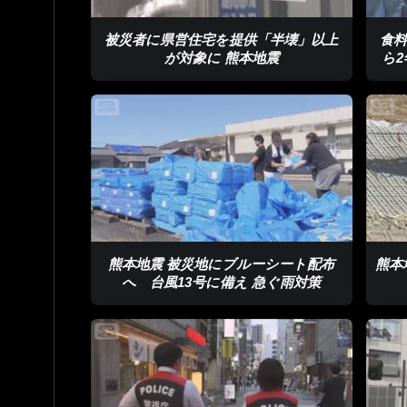
被災者に県営住宅を提供「半壊」以上
食料
が対象に 熊本地震
ら
熊本地震 被災地にブルーシート配布
熊本
へ 台風13号に備え 急ぐ雨対策