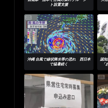
ト設置支援
沖縄 台風で線状降水帯の恐れ 西日本
認知
で猛暑続く
「