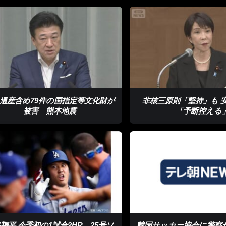
遺産含め79件の国指定等文化財が
非核三原則「堅持」も 
被害 熊本地震
「予断控える
翔平 今季初の1試合2HR 25号ソ
韓国サッカー協会に警