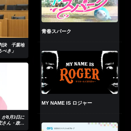
青春スパーク
判決 千葉地
るべき」
MY NAME IS ロジャー
）が8月3日に
宏さん・政伸