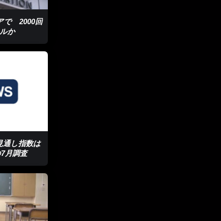
で 2000回
ルか
見通し指数は
7月調査