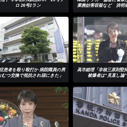
ロ 26号2ラン
業務妨害容疑など 洪明
任を巡り
症患者を殴り殴打か 病院職員の男
高市総理「非核三原則堅
おむつ交換で抵抗され頭にきた」
被爆者は“見直し論