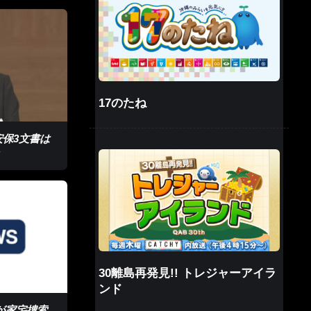
17のたね
安保3文書は
」
30離島再発見!! トレジャーアイラ
ンド
察が家宅捜索