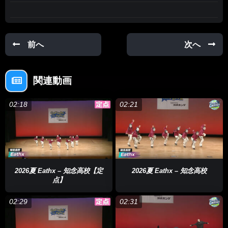
前へ
次へ
関連動画
02:18
02:21
2026夏 Eathx – 知念高校【定
2026夏 Eathx – 知念高校
点】
02:29
02:31