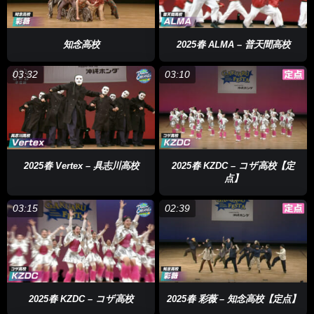
知念高校
2025春 ALMA – 普天間高校
03:32
03:10
2025春 Vertex – 具志川高校
2025春 KZDC – コザ高校【定
点】
03:15
02:39
2025春 KZDC – コザ高校
2025春 彩薇 – 知念高校【定点】