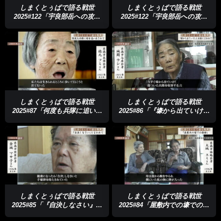
しまくとぅばで語る戦世
しまくとぅばで語る戦世
2025#122「宇良部岳への攻撃
2025#122「宇良部岳への攻撃
仲間を失った」
仲間を失った」
しまくとぅばで語る戦世
しまくとぅばで語る戦世
2025#87「何度も兵隊に追い出
2025#86「『壕から出ていけ』
された」
と言われて」
しまくとぅばで語る戦世
しまくとぅばで語る戦世
2025#85「『自決しなさい』と
2025#84「屋敷内での壕での体
言われて」
験」