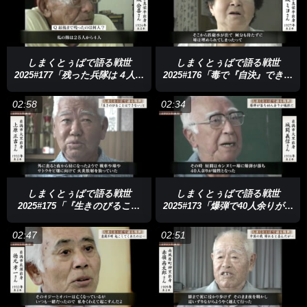
しまくとぅばで語る戦世
しまくとぅばで語る戦世
2025#177「残った兵隊は４人だ
2025#176「毒で『自決』できる
けだった」
ようにと」
02:58
02:34
しまくとぅばで語る戦世
しまくとぅばで語る戦世
2025#175「『生きのびること
2025#173「爆弾で40人余りが犠
はできない』と」
牲に」
02:47
02:51