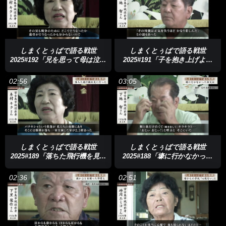
しまくとぅばで語る戦世
しまくとぅばで語る戦世
2025#192「兄を思って母は泣い
2025#191「子を抱き上げよう
ていた」
とした瞬間に」
02:56
03:05
しまくとぅばで語る戦世
しまくとぅばで語る戦世
2025#189「落ちた飛行機を見に
2025#188「壕に行かなかった
行った」
祖父は」
02:36
02:51