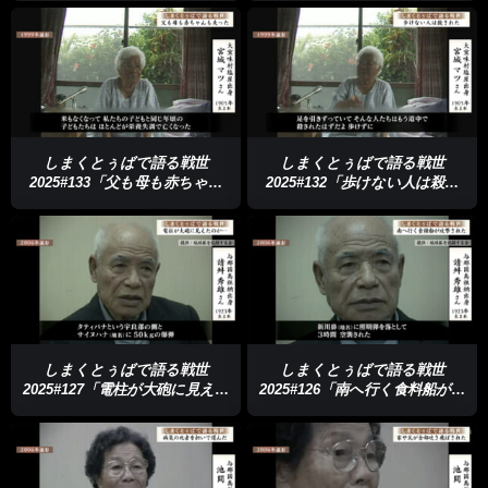
しまくとぅばで語る戦世
しまくとぅばで語る戦世
2025#133「父も母も赤ちゃん
2025#132「歩けない人は殺さ
も失った」
れた」
しまくとぅばで語る戦世
しまくとぅばで語る戦世
2025#127「電柱が大砲に見えた
2025#126「南へ行く食料船が攻
のか…」
撃された」