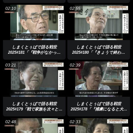
行った」
ずにある」
02:10
02:55
しまくとぅばで語る戦世
しまくとぅばで語る戦世
2025#181「『戦争がなかった
2025#180「『きょうで終わり
ら』と考えた」
だ』と思った」
03:21
02:39
しまくとぅばで語る戦世
しまくとぅばで語る戦世
2025#179「戦で家族を次々と亡
2025#178「『捕虜になると大変
くした」
だ』と言われ」
02:48
02:33