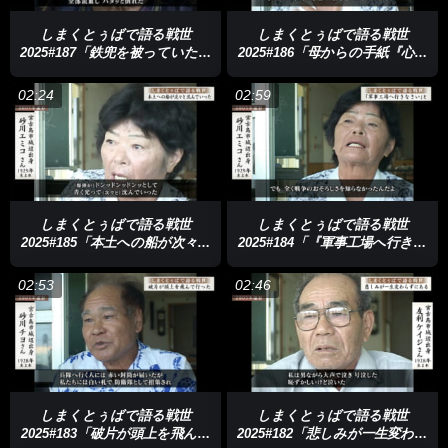
しまくとぅばで語る戦世
しまくとぅばで語る戦世
2025#187「鉄兜を被っていた仲
2025#186「母からの手紙『心配
間も」
ない』と」
02:24
02:59
しまくとぅばで語る戦世
しまくとぅばで語る戦世
2025#185「本土への船が次々と
2025#184「『軍事工場へ行きな
沈んだ」
さい』と」
02:53
02:46
しまくとぅばで語る戦世
しまくとぅばで語る戦世
2025#183「破片が頭上を飛んで
2025#182「悲しみが一生変わら