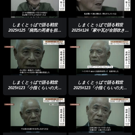
しまくとぅばで語る戦世
しまくとぅばで語る戦世
2025#125「病気の死者を担い
2025#124「家や瓦が全部吹き飛
で」
ばされた」
しまくとぅばで語る戦世
しまくとぅばで語る戦世
2025#123「小指くらいの大き
2025#123「小指くらいの大き
さの飛行機が」
さの飛行機が」