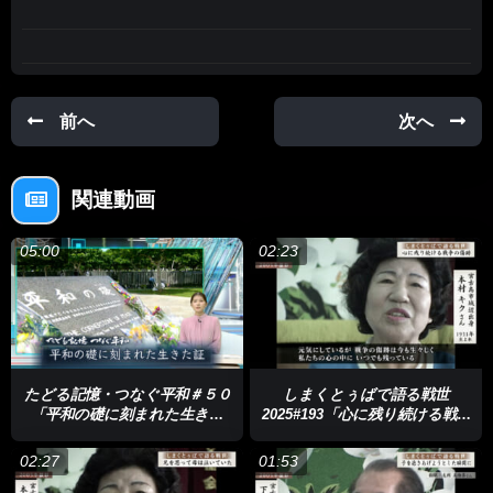
前へ
次へ
関連動画
05:00
02:23
たどる記憶・つなぐ平和＃５０
しまくとぅばで語る戦世
「平和の礎に刻まれた生きた
2025#193「心に残り続ける戦争
人々の証」
の傷跡」
02:27
01:53