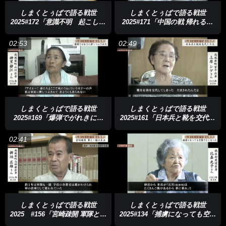
しまくとぅばで語る戦世
しまくとぅばで語る戦世
2025#172「意識不明 起こして
2025#171「中国の戦 帰れると
くれたのは…」
喜んだが…」
02:53
02:49
しまくとぅばで語る戦世
しまくとぅばで語る戦世
2025#169「爆弾でがれきに押
2025#161「日本兵と靴を交代し
しつぶされた」
た父」
02:41
しまくとぅばで語る戦世
しまくとぅばで語る戦世
2025 #156「宮崎疎開 軍隊と一
2025#134「捕虜になっても空襲
緒の生活」
で亡くなった」