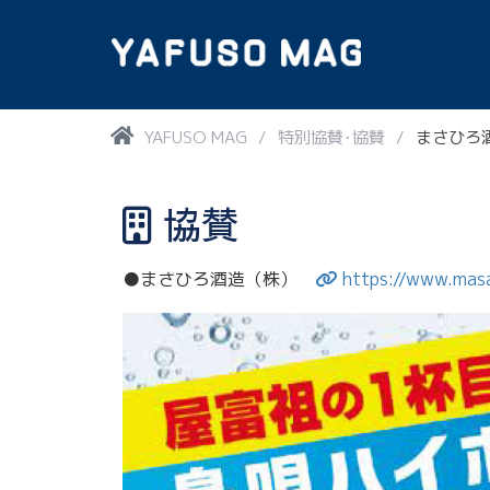
/
YAFUSO MAG
/
特別協賛･協賛
/
まさひろ
協賛
●まさひろ酒造（株）
https://www.masa