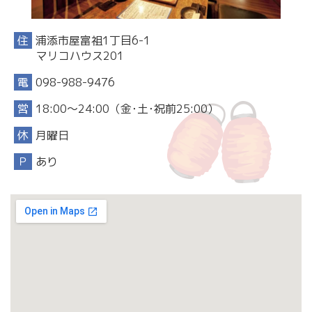
住
浦添市屋富祖1丁目6-1
マリコハウス201
電
098-988-9476
営
18:00〜24:00（金･土･祝前25:00）
休
月曜日
Ｐ
あり