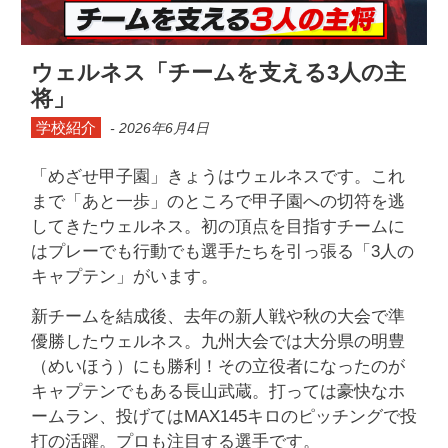
タ
ウェルネス「チームを支える3人の主
ブ
将」
ロ
学校紹介
イ
-
2026年6月4日
ド
「めざせ甲子園」きょうはウェルネスです。これ
配
まで「あと一歩」のところで甲子園への切符を逃
布
してきたウェルネス。初の頂点を目指すチームに
中
はプレーでも行動でも選手たちを引っ張る「3人の
キャプテン」がいます。
新チームを結成後、去年の新人戦や秋の大会で準
優勝したウェルネス。九州大会では大分県の明豊
（めいほう）にも勝利！その立役者になったのが
キャプテンでもある長山武蔵。打っては豪快なホ
ームラン、投げてはMAX145キロのピッチングで投
打の活躍。プロも注目する選手です。