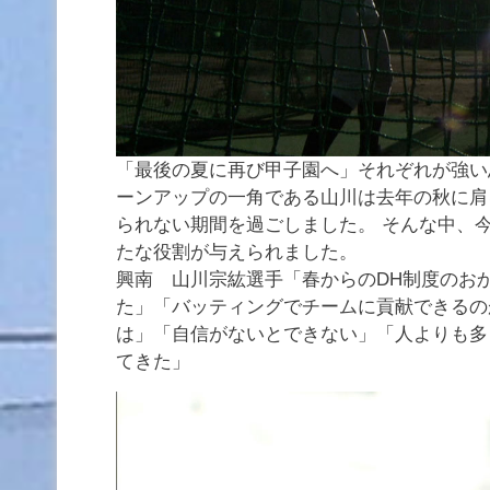
「最後の夏に再び甲子園へ」それぞれが強い
ーンアップの一角である山川は去年の秋に肩
られない期間を過ごしました。 そんな中、
たな役割が与えられました。
興南 山川宗紘選手「春からのDH制度のお
た」「バッティングでチームに貢献できるの
は」「自信がないとできない」「人よりも多
てきた」