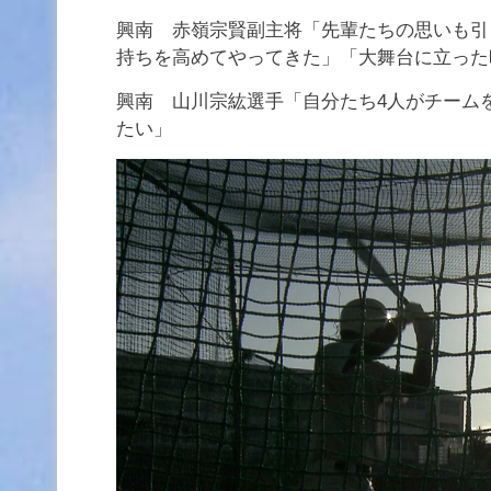
興南 赤嶺宗賢副主将「先輩たちの思いも引
持ちを高めてやってきた」「大舞台に立った
興南 山川宗紘選手「自分たち4人がチーム
たい」