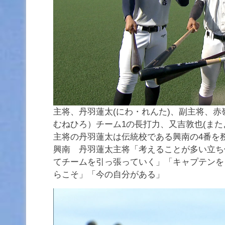
主将、丹羽蓮太(にわ・れんた)、副主将、赤
むねひろ）チーム1の長打力、又吉敦也(また
主将の丹羽蓮太は伝統校である興南の4番を
興南 丹羽蓮太主将「考えることが多い立ち
てチームを引っ張っていく」「キャプテンを
らこそ」「今の自分がある」