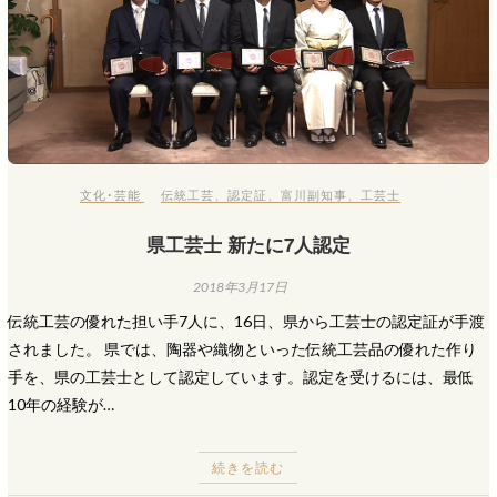
文化･芸能
伝統工芸
、
認定証
、
富川副知事
、
工芸士
県工芸士 新たに7人認定
2018年3月17日
伝統工芸の優れた担い手7人に、16日、県から工芸士の認定証が手渡
されました。 県では、陶器や織物といった伝統工芸品の優れた作り
手を、県の工芸士として認定しています。認定を受けるには、最低
10年の経験が…
続きを読む