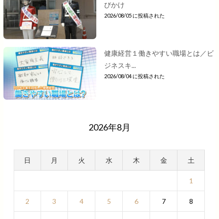
びかけ
2026/08/05 に投稿された
健康経営１働きやすい職場とは／ビ
ジネスキ...
2026/08/04 に投稿された
2026年8月
日
月
火
水
木
金
土
1
2
3
4
5
6
7
8