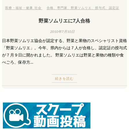
医療・福祉・健康
,
社会
合格
、
専門家
、
野菜ソムリエ
、
授与式
、
認定証
野菜ソムリエに7人合格
2010年7月10日
日本野菜ソムリエ協会が認定する、野菜と果物のスペシャリスト資格
「野菜ソムリエ」。今年、県内からは７人が合格し、認定証の授与式
が７月９日に開かれました。 野菜ソムリエは野菜と果物の種類や食
べごろ、保存方…
続きを読む