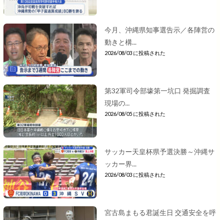
今月、沖縄県知事選告示／各陣営の
動きと構...
2026/08/03 に投稿された
第32軍司令部壕第一坑口 発掘調査
現場の...
2026/08/05 に投稿された
サッカー天皇杯県予選決勝～沖縄サ
ッカー界...
2026/08/03 に投稿された
宮古島まもる君誕生日 交通安全を呼