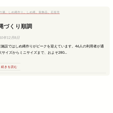
の瀬
、
しめ縄作り
、
しめ縄
、
装飾品
、
石垣市
縄づくり順調
10年12月8日
施設ではしめ縄作りがピークを迎えています。46人の利用者が通
サイズからミニサイズまで、およそ280…
続きを読む