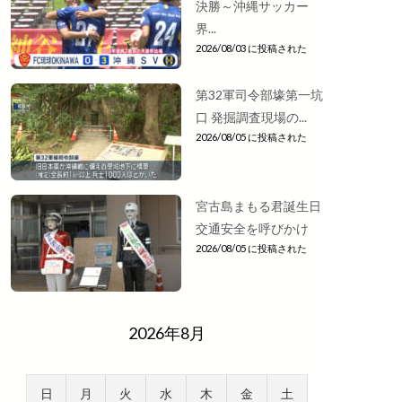
決勝～沖縄サッカー
界...
2026/08/03 に投稿された
第32軍司令部壕第一坑
口 発掘調査現場の...
2026/08/05 に投稿された
宮古島まもる君誕生日
交通安全を呼びかけ
2026/08/05 に投稿された
2026年8月
日
月
火
水
木
金
土