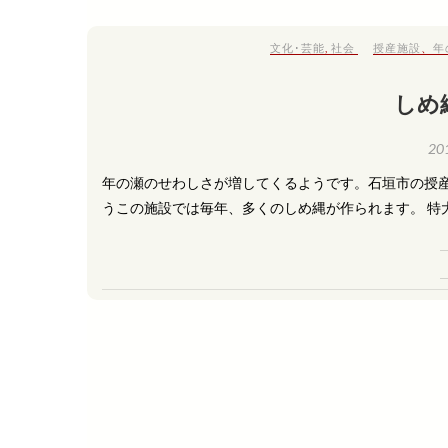
文化･芸能
,
社会
授産施設
、
年
しめ
20
年の瀬のせわしさが増してくるようです。石垣市の授産
うこの施設では毎年、多くのしめ縄が作られます。 特大