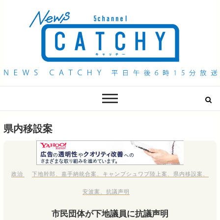
QAB NEWS Headline
キャッチー 月曜〜金曜 午後6時15分放送
県内移設案
政治
下地幹郎
、
嘉手納統合案
、
キャンプシュワブ陸上案
、
県内移設案
、
安波案
、
抗議声明
市民団体が下地議員に抗議声明