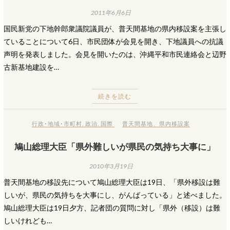
2011年6月6日
国民新党の下地幹郎衆議院議員が、普天間基地の県内移設案を主張し
ていることについて6日、市民団体が会見を開き、下地議員への抗議
声明を発表しました。会見を開いたのは、沖縄平和市民連絡会と辺野
古新基地建設を…
続きを読む
行政･地域･市町村
,
政治
,
国際
普天間基地
、
県内移設案
鳩山総理大臣「県外難しいが県民の気持ち大事に」
2010年3月19日
普天間基地の移設先について鳩山総理大臣は19日、「県外移設は難
しいが、県民の気持ちを大事にし、がんばっている」と述べました。
鳩山総理大臣は19日夕方、記者団の質問に対し「県外（移設）は難
しいけれども…