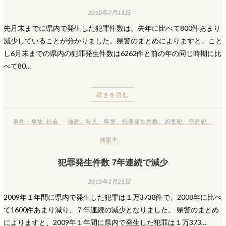
2010年7月11日
先月末までに県内で発生した犯罪件数は、去年に比べて800件あまり
減少していることが分かりました。県警のまとめによりますと、こと
し6月末までの県内の犯罪発生件数は6262件と前の年の同じ時期に比
べて80…
続きを読む
事件・事故
,
社会
強盗
、
殺人
、
県警
、
犯罪発生件数
、
凶悪犯
、
窃盗犯
、
検挙率
犯罪発生件数 7年連続で減少
2010年1月21日
2009年１年間に県内で発生した犯罪は１万3738件で、2008年に比べ
て1600件あまり減り、７年連続の減少となりました。 県警のまとめ
によりますと、2009年１年間に県内で発生した犯罪は１万373…