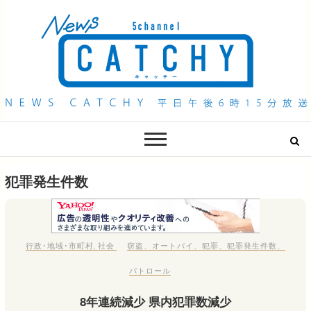
QAB NEWS Headline
キャッチー 月曜〜金曜 午後6時15分放送
犯罪発生件数
行政･地域･市町村
,
社会
窃盗
、
オートバイ
、
犯罪
、
犯罪発生件数
、
パトロール
8年連続減少 県内犯罪数減少