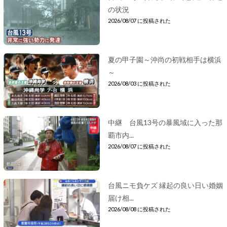
の状況
2026/08/07 に投稿された
夏の甲子園～沖尚の初戦相手は横浜
～
2026/08/03 に投稿された
中継 台風13号の暴風域に入った那
覇市内...
2026/08/07 に投稿された
台風ニモ負ケズ 縁起の良い日い婚姻
届け相...
2026/08/08 に投稿された