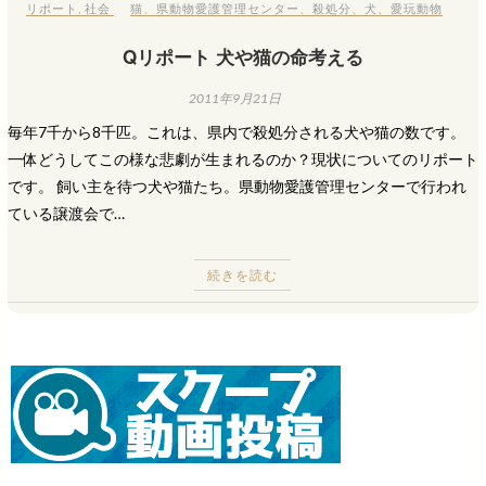
リポート
,
社会
猫
、
県動物愛護管理センター
、
殺処分
、
犬
、
愛玩動物
Qリポート 犬や猫の命考える
2011年9月21日
毎年7千から8千匹。これは、県内で殺処分される犬や猫の数です。
一体どうしてこの様な悲劇が生まれるのか？現状についてのリポート
です。 飼い主を待つ犬や猫たち。県動物愛護管理センターで行われ
ている譲渡会で…
続きを読む