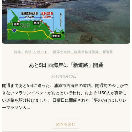
観光・経済
,
リポート
浦添北道路
、
臨港道路浦添線
、
新道路
あと5日 西海岸に「新道路」開通
2018年3月13日
開通まであと5日に迫った、浦添市西海岸の道路。開通前の今しかで
きないマラソンイベントがおととい行われ、およそ1150人が真新し
い道路を駆け抜けました。 日曜日に開催された「夢のかけはしリレ
ーマラソン＆…
続きを読む