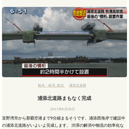
観光・経済
,
政治
浦添北道路
浦添北道路まもなく完成
2017年8月28日
宜野湾市から那覇空港まで9分縮まるそうです。浦添西海岸で建設中
の浦添北道路がいよいよ完成します。 渋滞の解消や物流の効率化な