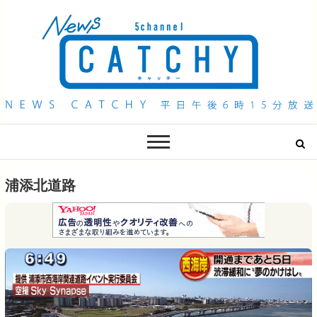
QAB NEWS Headline
キャッチー 月曜〜金曜 午後6時15分放送
浦添北道路