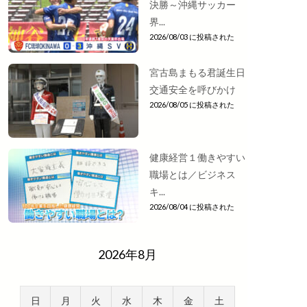
決勝～沖縄サッカー
界...
2026/08/03 に投稿された
宮古島まもる君誕生日
交通安全を呼びかけ
2026/08/05 に投稿された
健康経営１働きやすい
職場とは／ビジネス
キ...
2026/08/04 に投稿された
2026年8月
日
月
火
水
木
金
土