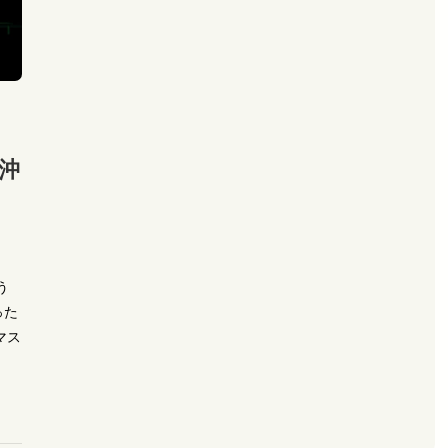
沖
う
った
マス