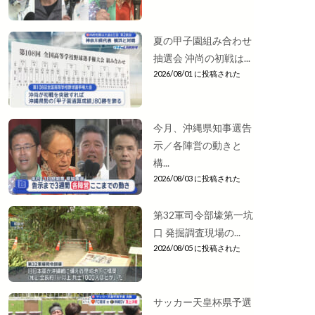
夏の甲子園組み合わせ
抽選会 沖尚の初戦は...
2026/08/01 に投稿された
今月、沖縄県知事選告
示／各陣営の動きと
構...
2026/08/03 に投稿された
第32軍司令部壕第一坑
口 発掘調査現場の...
2026/08/05 に投稿された
サッカー天皇杯県予選