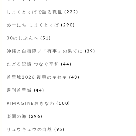
しまくとぅばで語る戦世
(222)
めーにち しまくとぅば
(290)
30のじぶんへ
(51)
沖縄と自衛隊／「有事」の果てに
(39)
たどる記憶 つなぐ平和
(44)
首里城2026 復興のキセキ
(43)
週刊首里城
(44)
#IMAGINEおきなわ
(100)
楽園の海
(296)
リュウキュウの自然
(95)