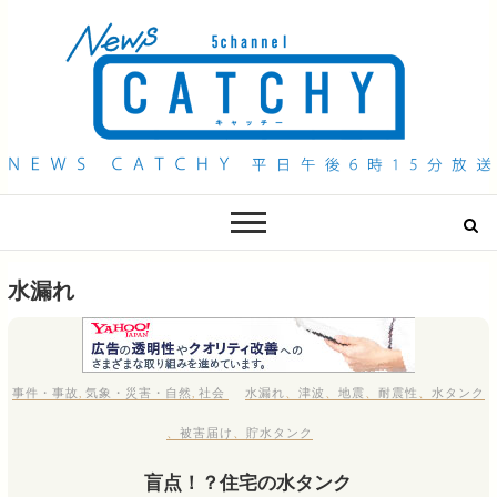
QAB NEWS Headline
キャッチー 月曜〜金曜 午後6時15分放送
水漏れ
事件・事故
,
気象・災害・自然
,
社会
水漏れ
、
津波
、
地震
、
耐震性
、
水タンク
、
被害届け
、
貯水タンク
盲点！？住宅の水タンク