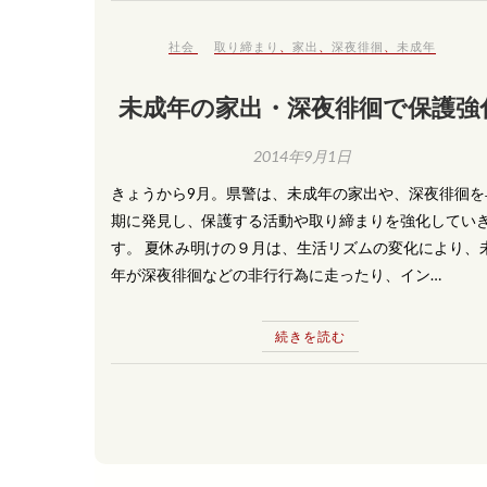
社会
取り締まり
、
家出
、
深夜徘徊
、
未成年
未成年の家出・深夜徘徊で保護強
2014年9月1日
きょうから9月。県警は、未成年の家出や、深夜徘徊を
期に発見し、保護する活動や取り締まりを強化してい
す。 夏休み明けの９月は、生活リズムの変化により、
年が深夜徘徊などの非行行為に走ったり、イン…
続きを読む