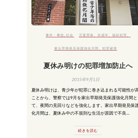
事件・事故
,
社会
児童買春
、
未成年
、
福祉犯罪
、
家出早期発見保護強化月間
、
犯罪被害
夏休み明けの犯罪増加防止へ
2015年9月1日
夏休み明けは、青少年が犯罪に巻き込まれる可能性が
ことから、警察では9月を家出早期発見保護強化月間と
て、夜間の見回りなどを強化します。家出早期発見保
化月間は、夏休み中の不規則な生活が原因で不良…
続きを読む