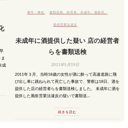
事件・事故
書類送検
、
経営者
、
未成年
、
酒提供
、
風俗営業法違反
化
未成年に酒提供した疑い 店の経営者
らを書類送検
早
きま
2011年5月19日
未成
2011年３月、当時18歳の女性が酒に酔って高速道路に飛
び出し車に跳ねられて死亡した事故で、警察は18日、酒を
提供した店の経営者らを書類送検しました。 未成年に酒を
提供した風俗営業法違反の疑いで書類送…
続きを読む