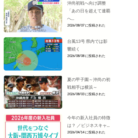
沖尚初戦へ向け調整
「あの日を超えて連覇
へ...
2026/08/07 に投稿された
台風13号 県内では影
響続く
2026/08/08 に投稿された
夏の甲子園～沖尚の初
戦相手は横浜～
2026/08/03 に投稿された
今年の新入社員の特徴
は？ ／ビジネスキャ...
2026/04/14 に投稿された