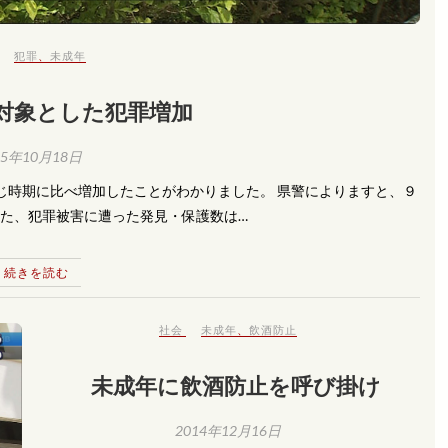
犯罪
、
未成年
対象とした犯罪増加
15年10月18日
同じ時期に比べ増加したことがわかりました。 県警によりますと、９
また、犯罪被害に遭った発見・保護数は…
続きを読む
社会
未成年
、
飲酒防止
未成年に飲酒防止を呼び掛け
2014年12月16日