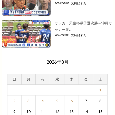
2026/08/03 に投稿された
サッカー天皇杯県予選決勝～沖縄サ
ッカー界...
2026/08/03 に投稿された
2026年8月
日
月
火
水
木
金
土
1
2
3
4
5
6
7
8
9
10
11
12
13
14
15