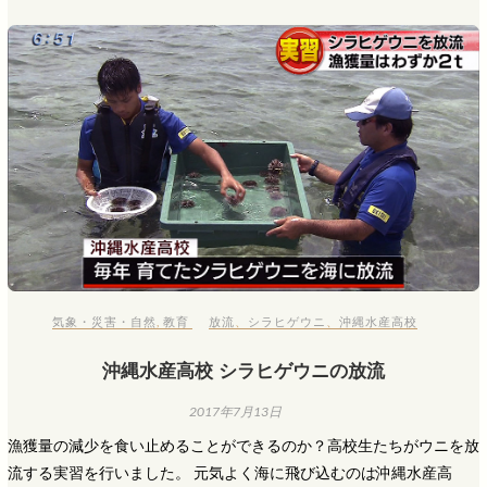
気象・災害・自然
,
教育
放流
、
シラヒゲウニ
、
沖縄水産高校
沖縄水産高校 シラヒゲウニの放流
2017年7月13日
漁獲量の減少を食い止めることができるのか？高校生たちがウニを放
流する実習を行いました。 元気よく海に飛び込むのは沖縄水産高