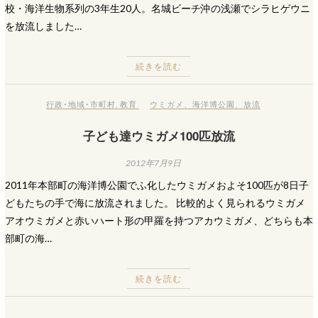
校・海洋生物系列の3年生20人。名城ビーチ沖の浅瀬でシラヒゲウニ
を放流しました…
続きを読む
行政･地域･市町村
,
教育
ウミガメ
、
海洋博公園
、
放流
子ども達ウミガメ100匹放流
2012年7月9日
2011年本部町の海洋博公園でふ化したウミガメおよそ100匹が8日子
どもたちの手で海に放流されました。 比較的よく見られるウミガメ
アオウミガメと赤いハート形の甲羅を持つアカウミガメ、どちらも本
部町の海…
続きを読む