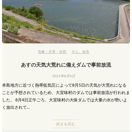
気象・災害・自然
ダム
、
放流
あすの天気大荒れに備えダムで事前放流
2021年8月4日
本島地方に近づく熱帯低気圧によって8月5日の天気が大荒れになる
ことが予想されているため、大宜味村のダムでは事前放流が行われま
した。 8月4日正午ごろ、大宜味村の大保ダムでは大量の水が勢いよ
く放出されて…
続きを読む