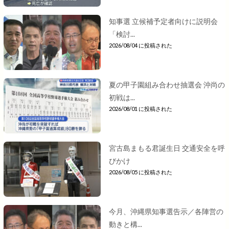
知事選 立候補予定者向けに説明会
「検討...
2026/08/04 に投稿された
夏の甲子園組み合わせ抽選会 沖尚の
初戦は...
2026/08/01 に投稿された
宮古島まもる君誕生日 交通安全を呼
びかけ
2026/08/05 に投稿された
今月、沖縄県知事選告示／各陣営の
動きと構...