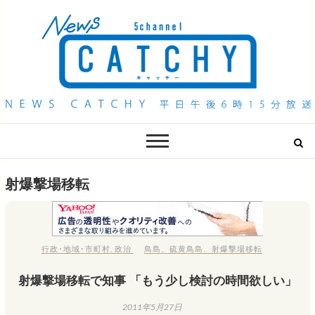
QAB NEWS Headline
キャッチー 月曜〜金曜 午後6時15分放送
射爆撃場移転
行政･地域･市町村
,
政治
鳥島
、
硫黄鳥島
、
射爆撃場移転
射爆撃場移転で知事 「もう少し検討の時間欲しい」
2011年5月27日