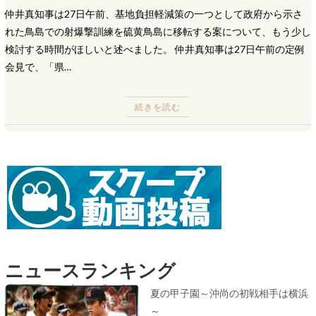
仲井真知事は27日午前、基地負担軽減策の一つとして政府から示さ
れた鳥島での射爆撃訓練を硫黄鳥島に移転する案について、もう少し
検討する時間がほしいと述べました。 仲井真知事は27日午前の定例
会見で、「県…
続きを読む
ニュースランキング
夏の甲子園～沖尚の初戦相手は横浜
～