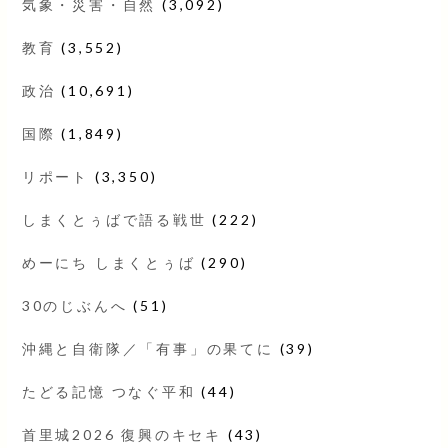
気象・災害・自然
(3,092)
教育
(3,552)
政治
(10,691)
国際
(1,849)
リポート
(3,350)
しまくとぅばで語る戦世
(222)
めーにち しまくとぅば
(290)
30のじぶんへ
(51)
沖縄と自衛隊／「有事」の果てに
(39)
たどる記憶 つなぐ平和
(44)
首里城2026 復興のキセキ
(43)