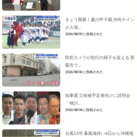
きょう開幕！夏の甲子園 沖尚ナイン
が入場...
2026/08/05 に投稿された
防犯カメラが犯行の様子を捉える 那
覇市で...
2026/08/06 に投稿された
知事選 立候補予定者向けに説明会
「検討...
2026/08/04 に投稿された
台風13号 暴風域伴い6日から沖縄地