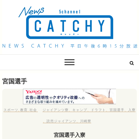
QAB NEWS Headline
キャッチー 月曜〜金曜 午後6時15分放送
宮国選手
スポーツ
,
教育
,
社会
ジャイアンツ寮
、
キャンプ
、
ドラフト
、
宮国選手
、
入寮
、
読売ジャイアンツ
、
川崎寮
宮国選手入寮