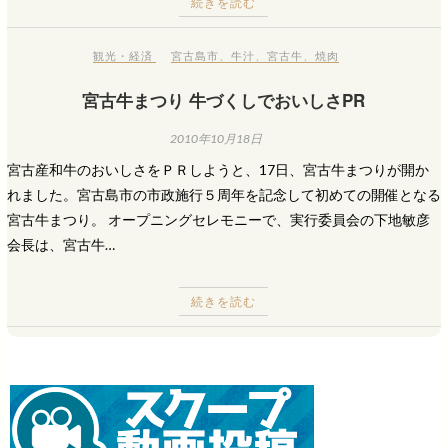
続きを読む
観光・経済
宮古島市
、
牛汁
、
宮古牛
、
焼肉
宮古牛まつり 牛づくしでおいしさPR
2010年10月18日
宮古産和牛のおいしさをＰＲしようと、17日、宮古牛まつりが開か
れました。宮古島市の市政施行５周年を記念して初めての開催となる
宮古牛まつり。 オープニングセレモニーで、実行委員会の下地敏彦
会長は、宮古牛…
続きを読む