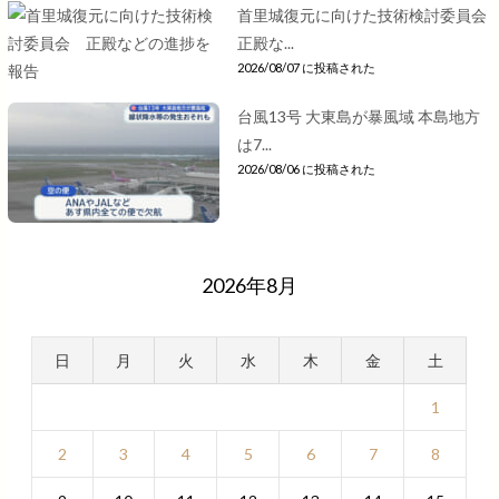
首里城復元に向けた技術検討委員会
正殿な...
2026/08/07 に投稿された
台風13号 大東島が暴風域 本島地方
は7...
2026/08/06 に投稿された
2026年8月
日
月
火
水
木
金
土
1
2
3
4
5
6
7
8