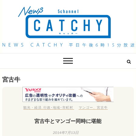
QAB NEWS Headline
キャッチー 月曜〜金曜 午後6時15分放送
宮古牛
観光・経済
,
行政･地域･市町村
マンゴー
、
宮古牛
宮古牛とマンゴー同時に堪能
2014年7月13日