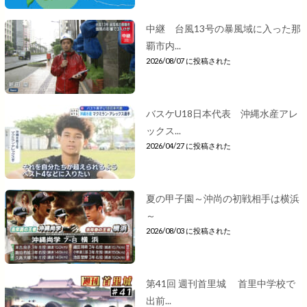
中継 台風13号の暴風域に入った那
覇市内...
2026/08/07 に投稿された
バスケU18日本代表 沖縄水産アレ
ックス...
2026/04/27 に投稿された
夏の甲子園～沖尚の初戦相手は横浜
～
2026/08/03 に投稿された
第41回 週刊首里城 首里中学校で
出前...