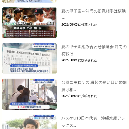
夏の甲子園～沖尚の初戦相手は横浜
～
2026/08/03 に投稿された
夏の甲子園組み合わせ抽選会 沖尚の
初戦は...
2026/08/01 に投稿された
台風ニモ負ケズ 縁起の良い日い婚姻
届け相...
2026/08/08 に投稿された
バスケU18日本代表 沖縄水産アレ
ックス...