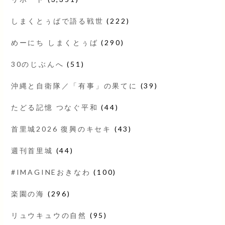
しまくとぅばで語る戦世
(222)
めーにち しまくとぅば
(290)
30のじぶんへ
(51)
沖縄と自衛隊／「有事」の果てに
(39)
たどる記憶 つなぐ平和
(44)
首里城2026 復興のキセキ
(43)
週刊首里城
(44)
#IMAGINEおきなわ
(100)
楽園の海
(296)
リュウキュウの自然
(95)