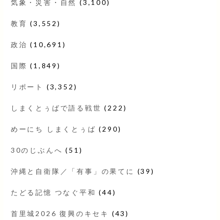
気象・災害・自然
(3,100)
教育
(3,552)
政治
(10,691)
国際
(1,849)
リポート
(3,352)
しまくとぅばで語る戦世
(222)
めーにち しまくとぅば
(290)
30のじぶんへ
(51)
沖縄と自衛隊／「有事」の果てに
(39)
たどる記憶 つなぐ平和
(44)
首里城2026 復興のキセキ
(43)