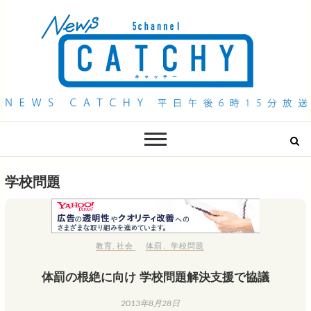
QAB NEWS Headline
キャッチー 月曜〜金曜 午後6時15分放送
学校問題
教育
,
社会
体罰
、
学校問題
体罰の根絶に向け 学校問題解決支援で協議
2013年8月28日