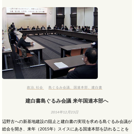
政治
,
社会
島ぐるみ会議
、
国連本部
、
建白書
建白書島ぐるみ会議 来年国連本部へ
2014年12月23日
辺野古への新基地建設の阻止と建白書の実現を求める島ぐるみ会議が
総会を開き、来年（2015年）スイスにある国連本部を訪れることを