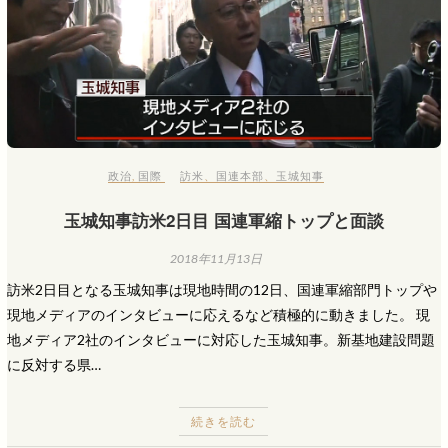
政治
,
国際
訪米
、
国連本部
、
玉城知事
玉城知事訪米2日目 国連軍縮トップと面談
2018年11月13日
訪米2日目となる玉城知事は現地時間の12日、国連軍縮部門トップや
現地メディアのインタビューに応えるなど積極的に動きました。 現
地メディア2社のインタビューに対応した玉城知事。新基地建設問題
に反対する県…
続きを読む